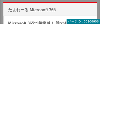
たよれーる Microsoft 365
ページID：00306606
Microsoft 365で超簡単！ 誰でも作れる高品質
ポップやチラシ！
キャンペーン・セミナー
いつでも、どこでも、安全に働ける新ワークス
タイル
Microsoft 365 製品紹介
Exchange Online
SharePoint Online
Microsoft Teams
Office 月額版
Power Platform
Microsoft Purview Information Protection