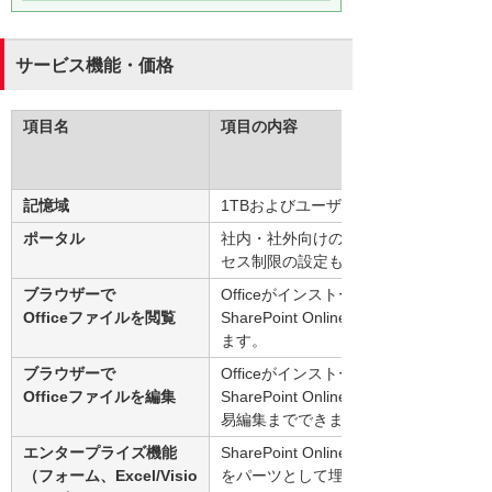
サービス機能・価格
項目名
項目の内容
記憶域
1TBおよびユーザーあたり10GB追加
ポータル
社内・社外向けのWebサイト作成機能
セス制限の設定も可能です。
ブラウザーで
Officeがインストールされてない端末
Officeファイルを閲覧
SharePoint Online上のOfficeファ
ます。
ブラウザーで
Officeがインストールされてない端末
Officeファイルを編集
SharePoint Online上のOfficeファ
易編集までできます。
エンタープライズ機能
SharePoint Onlineのサイト画面内に、
（フォーム、Excel/Visio
をパーツとして埋め込み、操作ができ