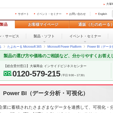
大塚
サポート
イベント・セミナー
お問い合わせ
English
製品
お客様マイページ
通販（たのめーる
ン・
サービス
製品・ソフト
イベント・
セミナー
る
たよれーる Microsoft 365
Microsoft Power Platform
Power BI（デ
製品の選び方や価格のご相談など、分かりやすくお答え
【総合受付窓口】大塚商会 インサイドビジネスセンター
0120-579-215
（平日 9:00～17:30）
Power BI（データ分析・可視化）
企業に蓄積されたさまざまなデータを連携して、可視化・