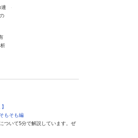
との連
の
有
分析
！
ミ】
formそもそも編
Platformについて5分で解説しています。ぜ