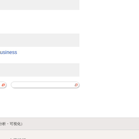
siness
ータ分析・可視化）