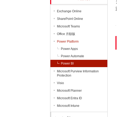
Exchange Online
SharePoint Online
Microsoft Teams
Office 月額版
Power Platform
Power Apps
Power Automate
Power BI
Microsoft Purview Information
Protection
Visio
Microsoft Planner
Microsoft Entra ID
Microsoft Intune