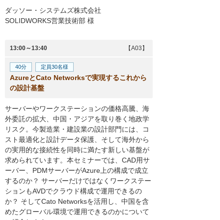
ダッソー・システムズ株式会社
SOLIDWORKS営業技術部
様
13:00～13:40
【A03】
40分
定員30名様
AzureとCato Networksで実現するこれから
の設計基盤
サーバーやワークステーションの価格高騰、海
外委託の拡大、中国・アジアを取り巻く地政学
リスク。今製造業・建設業の設計部門には、コ
スト最適化と設計データ保護、そして海外から
の実用的な接続性を同時に満たす新しい基盤が
求められています。本セミナーでは、CAD用サ
ーバー、PDMサーバーがAzure上の構成で成立
するのか？ サーバーだけではなくワークステー
ションもAVDでクラウド構成で運用できるの
か？ そしてCato Networksを活用し、中国を含
めたグローバル環境で運用できるのかについて