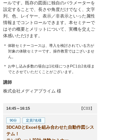
ールです。既存の図面に独自のパラメーターを
設定することで、長さや角度だけでなく、文字
列、色、レイヤー、表示／非表示といった属性
情報までコントロールできます。本セミナーで
はその概要とメリットについて、実機を交えご
体感いただけます。
＊ 体験セミナーコースは、導入を検討されている方が
対象の体験セミナーです。操作教育ではございませ
ん。
＊ お申し込み多数の場合は1社様につきPC1台2名様ま
でとさせていただくことがございます。
講師
株式会社メディアプライム
様
14:45～16:15
【C03】
90分
定員7名様
3DCADとExcelを組み合わせた自動作図シス
テム！