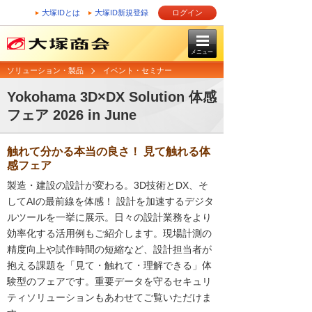
大塚IDとは
大塚ID新規登録
ログイン
メニュー
ソリューション・製品
イベント・セミナー
Yokohama 3D×DX Solution 体感
フェア 2026 in June
触れて分かる本当の良さ！ 見て触れる体
感フェア
製造・建設の設計が変わる。3D技術とDX、そ
してAIの最前線を体感！ 設計を加速するデジタ
ルツールを一挙に展示。日々の設計業務をより
効率化する活用例もご紹介します。現場計測の
精度向上や試作時間の短縮など、設計担当者が
抱える課題を「見て・触れて・理解できる」体
験型のフェアです。重要データを守るセキュリ
ティソリューションもあわせてご覧いただけま