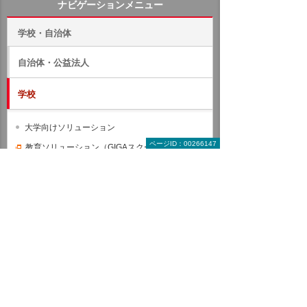
ナビゲーションメニュー
学校・自治体
自治体・公益法人
学校
大学向けソリューション
ページID：00266147
教育ソリューション（GIGAスクール）
学校事務システム
Active Academy Advance
学校事務トータルシステム Campus Plan
【学務】シリーズ
【Web】シリーズ
【財務】シリーズ
【総務】シリーズ
GAKUENシリーズ