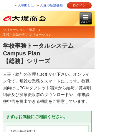
大塚IDとは
大塚ID新規登録
ログイン
メニュー
ソリューション・製品
学校・自治体向けソリューション
学校事務トータルシステム
Campus Plan
【総務】シリーズ
人事・給与の管理もおまかせ下さい。オンライ
ン化で、煩雑な業務をスマートにします。教職
員向けにPCやタブレット端末から給与／賞与明
細表及び源泉徴収票のダウンロードや、年末調
整申告を提出できる機能をご用意しています。
まずはお気軽にご相談ください。
【総合受付窓口】