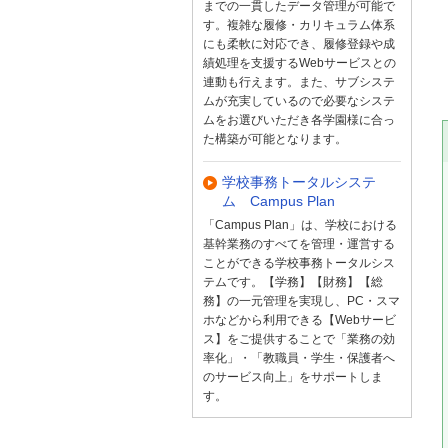
までの一貫したデータ管理が可能で
す。複雑な履修・カリキュラム体系
にも柔軟に対応でき、履修登録や成
績処理を支援するWebサービスとの
連動も行えます。また、サブシステ
ムが充実しているので必要なシステ
ムをお選びいただき各学園様に合っ
た構築が可能となります。
学校事務トータルシステ
ム Campus Plan
「Campus Plan」は、学校における
基幹業務のすべてを管理・運営する
ことができる学校事務トータルシス
テムです。【学務】【財務】【総
務】の一元管理を実現し、PC・スマ
ホなどから利用できる【Webサービ
ス】をご提供することで「業務の効
率化」・「教職員・学生・保護者へ
のサービス向上」をサポートしま
す。