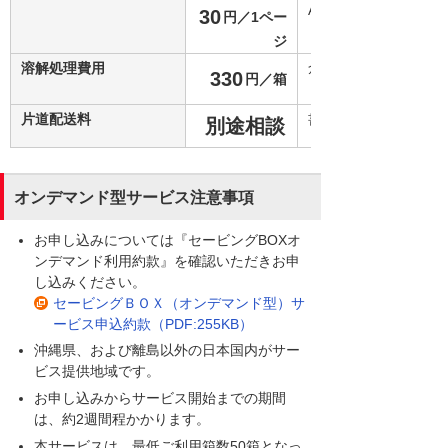
A4サイズ1ページあ
30
円／1ペー
ジ
溶解処理費用
倉庫保管の書類BOX
330
円／箱
します。
片道配送料
書類BOXを回収に伺
別途相談
オンデマンド型サービス注意事項
お申し込みについては『セービングBOXオ
ンデマンド利用約款』を確認いただきお申
し込みください。
セービングＢＯＸ（オンデマンド型）サ
ービス申込約款（PDF:255KB）
沖縄県、および離島以外の日本国内がサー
ビス提供地域です。
お申し込みからサービス開始までの期間
は、約2週間程かかります。
本サービスは、最低ご利用箱数50箱となっ