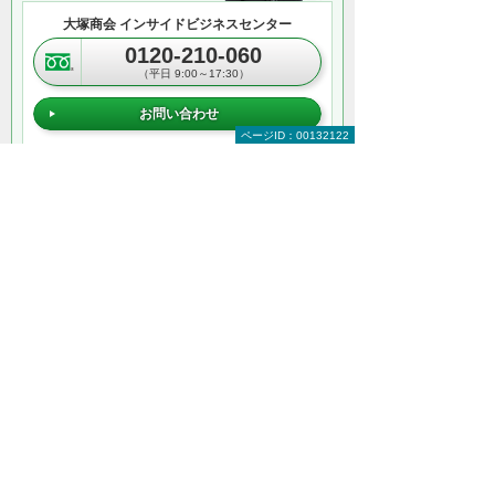
大塚商会 インサイドビジネスセンター
0120-210-060
（平日 9:00～17:30）
お問い合わせ
ページID：00132122
＊メールでの連絡をご希望の方も、お問い合わせボタンをご利
用ください。
以下のようなご相談でもお客様に寄り添い、
具体的な解決方法をアドバイスします
どこから手をつければよいか分からない
検討すべきポイントを教えてほしい
自社に必要なものを提案してほしい
予算内で最適なプランを提案してほしい
何から相談したらよいのか分からない方はこ
ちら（ITよろず相談窓口）
文書管理をもっと知りたい
文書管理トップ