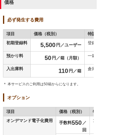
価格
必ず発生する費用
項目
価格（税別）
特記事項
初期登録料
登録時のみの費用です。
5,500
円／ユーザー
預かり料
一箱に対しての月額料金
50
円／箱（月額）
入出庫料
倉庫保管のための作業費
110
円／箱
＊ 本サービスのご利用は50箱からになります。
オプション
項目
価格（税別）
特記事項
オンデマンド電子化費用
1回ごとに発生します
550
手数料
／
回