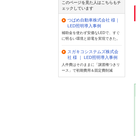
このページを見た人はこちらもチ
ェックしています
つばめ自動車株式会社 様｜
LED照明導入事例
補助金を使わず安価なLEDで、すぐ
に明るい環境と節電を実現できた。
スガキコシステムズ株式会
社 様 ｜ LED照明導入事例
人件費はそのままに「譲渡権つきリ
ース」で初期費用＆固定費削減