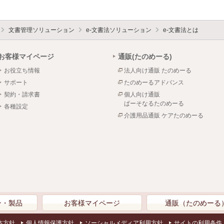
文書管理ソリューション
e-文書法ソリューション
e-文書法とは
お客様マイページ
通販(たのめーる)
お役立ち情報
法人向け通販 たのめーる
サポート
たのめーるアドバンス
契約・請求書
個人向け通販
ぱーそなるたのめーる
各種設定
介護用品通販 ケアたのめーる
ン・製品
お客様マイページ
通販（たのめーる
本方針
個人情報保護方針
ソーシャルメディア利用方針
サイトの利用条件