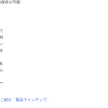
の保存が可能
て
対
い
を
あ
ム
ー
をご紹介「製品ラインアップ」