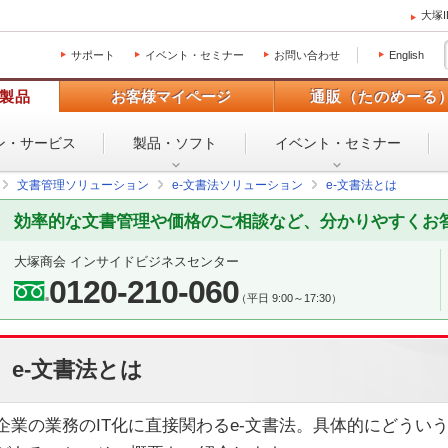
大塚
サポート
イベント・セミナー
お問い合わせ
English
製品
お客様マイページ
通販（たのめーる
ン・
サービス
製品・ソフト
イベント・
セミナー
文書管理ソリューション
e-文書法ソリューション
e-文書法とは
効率的な文書管理や価格のご相談など、分かりやすくお
大塚商会 インサイドビジネスセンター
0120-210-060
（平日 9:00～17:30）
e-文書法とは
企業の業務のIT化に直接関わるe-文書法。具体的にどうい