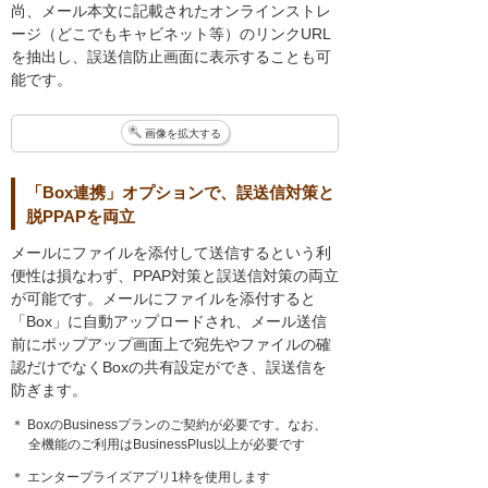
尚、メール本文に記載されたオンラインストレ
ージ（どこでもキャビネット等）のリンクURL
を抽出し、誤送信防止画面に表示することも可
能です。
画像を拡大する
「Box連携」オプションで、誤送信対策と
脱PPAPを両立
メールにファイルを添付して送信するという利
便性は損なわず、PPAP対策と誤送信対策の両立
が可能です。メールにファイルを添付すると
「Box」に自動アップロードされ、メール送信
前にポップアップ画面上で宛先やファイルの確
認だけでなくBoxの共有設定ができ、誤送信を
防ぎます。
＊ BoxのBusinessプランのご契約が必要です​。なお、
全機能のご利用はBusinessPlus以上が必要です
＊ エンタープライズアプリ1枠を使用します