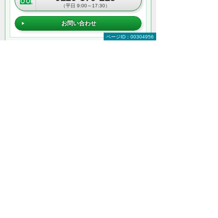
（平日 9:00～17:30）
お問い合わせ
ページID：00304956
＊メールでの連絡をご希望の方も、お問い合わせボタンをご利
用ください。
以下のようなご相談でもお客様に寄り添い、
具体的な解決方法をアドバイスします
どこから手をつければよいか分からない
検討すべきポイントを教えてほしい
自社に必要なものを提案してほしい
予算内で最適なプランを提案してほしい
何から相談したらよいのか分からない方はこ
ちら（ITよろず相談窓口）
セキュリティをもっと知りたい
セキュリティトップ
インターネットの安全対策
パソコン・タブレットの安全対策