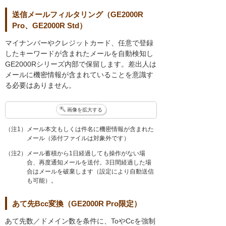
送信メールフィルタリング（GE2000R
Pro、GE2000R Std）
マイナンバーやクレジットカード、任意で登録
したキーワードが含まれたメールを自動検知し
GE2000Rシリーズ内部で保留します。差出人は
メールに機密情報が含まれていることを意識す
る必要はありません。
画像を拡大する
（注1）メール本文もしくは件名に機密情報が含まれた
メール（添付ファイルは対象外です）
（注2）メール蓄積から1日経過しても操作がない場
合、再度通知メールを送付。3日間経過した場
合はメールを破棄します（設定により自動送信
も可能）。
あて先Bcc変換（GE2000R Pro限定）
あて先数／ドメイン数を条件に、ToやCcを強制