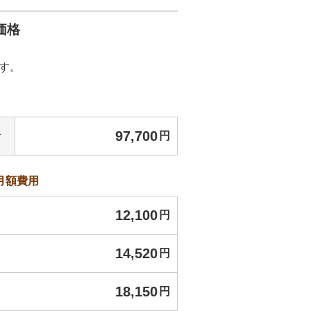
価格
す。
料
97,700
円
月額費用
12,100
円
14,520
円
18,150
円