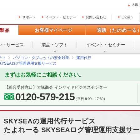
大塚
サポート
イベント・セミナー
お問い合わせ
English
製品
お客様マイページ
通販（たのめーる
ン・
サービス
製品・ソフト
イベント・
セミナー
ティ
パソコン・タブレットの安全対策
運用代行
SKYSEAログ管理運用支援サービス
まずはお気軽にご相談ください。
【総合受付窓口】
大塚商会 インサイドビジネスセンター
0120-579-215
（平日 9:00～17:30）
SKYSEAの運用代行サービス
たよれーる SKYSEAログ管理運用支援サ