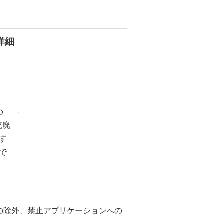
詳細
の
統廃
す
で
ンの除外、禁止アプリケーションへの