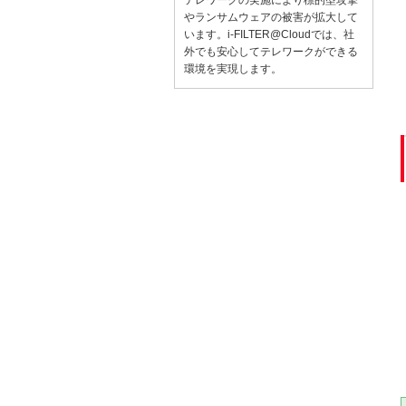
やランサムウェアの被害が拡大して
います。i-FILTER@Cloudでは、社
外でも安心してテレワークができる
環境を実現します。