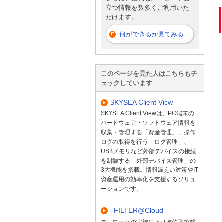
立つ情報を数多くご利用いた
だけます。
何ができるか見てみる
このページを見た人はこちらもチ
ェックしています
SKYSEA Client View
SKYSEA Client Viewは、PC端末の
ハードウェア・ソフトウェア情報を
収集・管理する「資産管理」、操作
ログの取得を行う「ログ管理」、
USBメモリなど外部デバイスの接続
を制御する「外部デバイス管理」の
3大機能を搭載。情報漏えい対策やIT
資産運用の効率化を支援するソリュ
ーションです。
i-FILTER@Cloud
テレワークの実施により標的型攻撃