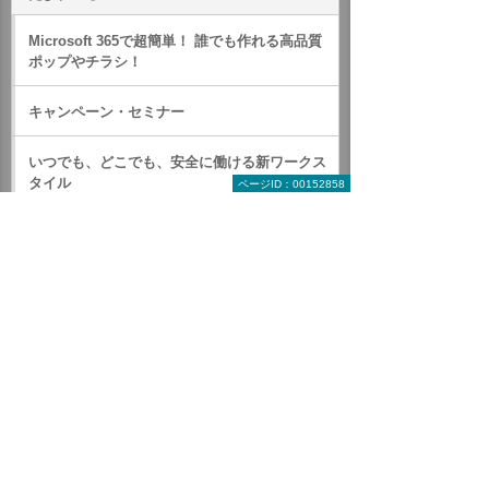
Microsoft 365で超簡単！ 誰でも作れる高品質
ポップやチラシ！
キャンペーン・セミナー
いつでも、どこでも、安全に働ける新ワークス
タイル
ページID：00152858
Microsoft 365 製品紹介
Exchange Online
SharePoint Online
Microsoft Teams
Office 月額版
Power Platform
Microsoft Purview Information Protection
Visio