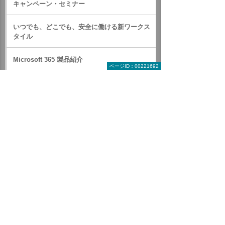
キャンペーン・セミナー
いつでも、どこでも、安全に働ける新ワークス
タイル
Microsoft 365 製品紹介
ページID：00221692
セットプラン
オプションサービス
たよれーる リモートロック・ワイプ代行サービ
ス for Microsoft Intune
たよれーる EDRアドバイザリーサービス for
Microsoft Defender
Trend Micro Cloud App Security（CAS）
Barracuda Cloud to Cloud Backup
Trend Micro Email Security
SPC Mail誤送信防止オプション