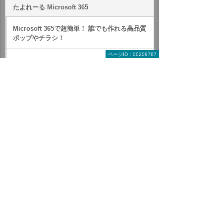
たよれーる Microsoft 365
Microsoft 365で超簡単！ 誰でも作れる高品質
ポップやチラシ！
ページID：00209767
キャンペーン・セミナー
いつでも、どこでも、安全に働ける新ワークス
タイル
Microsoft 365 製品紹介
セットプラン
オプションサービス
たよれーる リモートロック・ワイプ代行サービ
ス for Microsoft Intune
たよれーる EDRアドバイザリーサービス for
Microsoft Defender