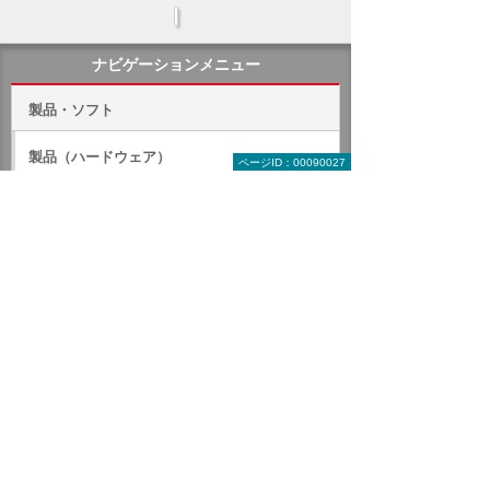
ナビゲーションメニュー
製品・ソフト
製品（ハードウェア）
ページID：00090027
ソフトウェア
クラウド（ASP）
オフィス・文書作成ソフト
グループウェア
OS（PC・サーバー）
クリエイティブ系ソフト
グラフィックソフト
大塚商会の強み
よくあるご相談