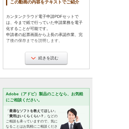
この動画の内容をテキストでご紹介
カンタンクラウド電子申請PDFセットで
は、今まで紙で行っていた申請業務を電子
化することが可能です。
申請者の起票画面から上長の承認作業、完
了後の保存までを説明します。
まずは、PDFファイルを開いて情報を入力
続きを読む
していきます。入力箇所がフォームになっ
ているので、指定箇所に情報を入れます。
なお、約20種類以上のテンプレートをご契
約者様に限り無償でダウンロードが可能で
す。
Adobe（アドビ）製品のことなら、お気軽
にご相談ください。
起票者の捺印方法は、「ツール」から「ス
タンプ」を選択、登録済みの捺印イメージ
「
最適なソフトを教えてほしい
」
「
費用はいくらくらい？
」などの
が出てくるので、捺印箇所をクリックしま
ご相談も承っていますので、気に
す。
なることはお気軽にご相談くださ