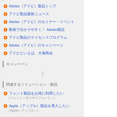
メージを貼りつけて承認ボタンを押しま
Adobe（アドビ）製品トップ
す。
アドビ製品最新ニュース
Adobe（アドビ）のセミナー・イベント
保管についてご説明します。承認された申
請書は、起票者と承認者全員にPDFファイ
動画で分かりやすく！ Adobe製品
ルで届きます。完成されたPDFは、1枚目が
アドビ製品のライセンスプログラム
文書、2枚目が監査記録になっています。
Adobe（アドビ）のキャンペーン
アドビといえば、大塚商会
どこでもキャビネットにログインします。
あらかじめ作成しておいた指定フォルダに
キャンペーン
保存します。保存は、PDFファイルをドラ
ッグアンドドロップするだけで保存完了で
す。
関連するソリューション・製品
フォント製品をお得に利用したい
（フォント＜モリサワフォント＞）
Apple（アップル）製品を導入したい
（Apple＜アップル＞）