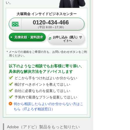
い。
できあがった申請書を起票します。「ツー
大塚商会 インサイドビジネスセンター
ル」から「署名を依頼」を選択し、承認を
0120-434-466
もらいたい上長のメールアドレスを入力し
（平日 9:00～17:30）
ます。なお、承認者が2人以上いる場合は、
入力順に申請がされていきます。
見積依頼・資料請求
お申し込み（購入）サ
イトへ
＊メールでの連絡をご希望の方も、お問い合わせボタンをご利
入力後にクリックをすると、クラウドに自
用ください。
動で申請書がアップロードされます。アッ
プロードが完了したら、右下の「送信」を
以下のようなご相談でもお客様に寄り添い、
クリックします。
具体的な解決方法をアドバイスします
どこから手をつければよいか分からない
検討すべきポイントを教えてほしい
次に、承認者の画面についてご説明しま
自社に必要なものを提案してほしい
す。申請がされると、メールで通知が届き
予算内で最適なプランを提案してほしい
ます。メールから「確認して署名」をクリ
何から相談したらよいのか分からない方はこ
ックすると、ブラウザーからPDFが開くの
ちら（ITよろず相談窓口）
で、申請内容の確認ができます。内容に問
題がなければ、自身の捺印箇所をクリック
します。あらかじめ登録しておいた捺印イ
Adobe（アドビ）製品をもっと知りたい