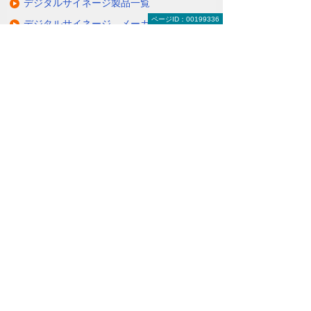
デジタルサイネージ製品一覧
ページID：00199336
デジタルサイネージ メーカーから探す
デジタルサイネージ 目的・課題から探す
大塚商会で導入するメリット
デジタルサイネージのよくあるご質問
デジタルサイネージ 導入事例
関連するソリューション・製品
タブレットに情報を配信・共有できる
（デジサインTab）
情報を分かりやすく伝えるクラウド配信サ
ービス
（たよれーる ABookクラウドサービス）
ナビゲーションメニュー
デジタルサイネージ
デジタルサイネージとは