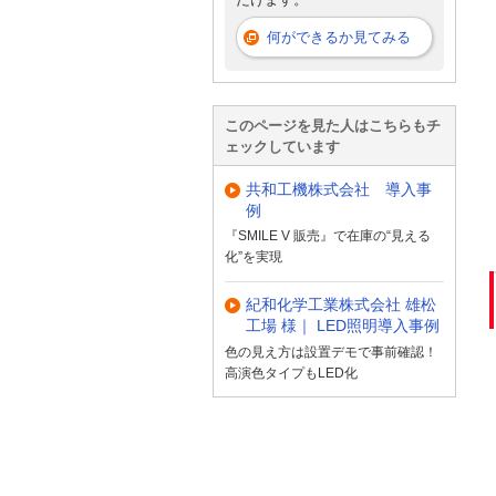
何ができるか見てみる
このページを見た人はこちらもチ
ェックしています
共和工機株式会社 導入事
例
『SMILE V 販売』で在庫の“見える
化”を実現
紀和化学工業株式会社 雄松
工場 様｜ LED照明導入事例
色の見え方は設置デモで事前確認！
高演色タイプもLED化