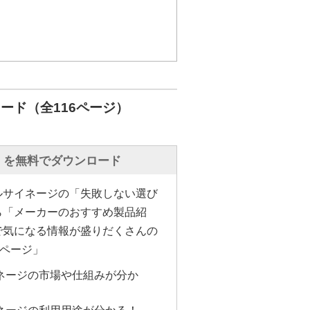
ナーを開催しております。30分単
、事前に設定した開始スケジュー
場別にご案内しております。
下には、「アルコール消毒液設
備などの案内を表示しています。
ード（全116ページ）
にしております。
4面接続してマルチディスプレイ
」を無料でダウンロード
画面を実現しています。
ルサイネージの「失敗しない選び
通常は対応する高価なディスプレ
ら「メーカーのおすすめ製品紹
ジとしてデータを出力する機材に
で気になる情報が盛りだくさんの
ルチディスプレイが実現できま
6ページ」
ネージの市場や仕組みが分か
表示データを、4面で一つの画
面＋2面などさまざまな組み合わせ