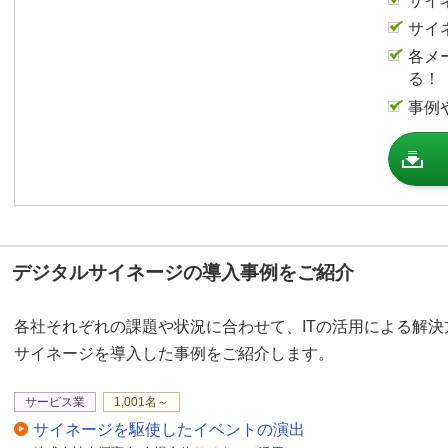
サイ
が可能です。
サイ
各メ
デジサインSTBX4は、
る！
ズされた商品です。この
事例
レイの環境を作成するこ
ーなどの特別な機器は必
展示会場に50インチ縦
ります。製品のキャッチ
きます。
デジタルサイネージの導入事例をご紹介
複数台のディスプレイに
す。各ディスプレイは、
各社それぞれの課題や状況に合わせて、ITの活用による解
イントを自由に表示でき
サイネージを導入した事例をご紹介します。
事前に表示時間をスケジ
ィスプレイに同じ内容を
サービス業
1,001名～
サイネージを駆使したイベントの演出
例はステージのセミナー