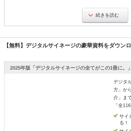
展示会場と併設してセミ
位のセミナーの番組表を
続きを読む
ルに合わせてセミナー会
お客様が必ず通行する廊
置」をはじめ、会場の設
【無料】デジタルサイネージの豪華資料をダウンロ
50インチ横置きを天づり
50インチディスプレイを
2025年版「デジタルサイネージの全てがこの1冊に。
とし、約100インチの大
デジタ
マルチディスプレイは、
方」か
イが必要です。サイネー
介」ま
よって、安価な費用でマ
「全11
す。
サイ
マルチディスプレイでは
る！
像、3面、1面＋3面、2