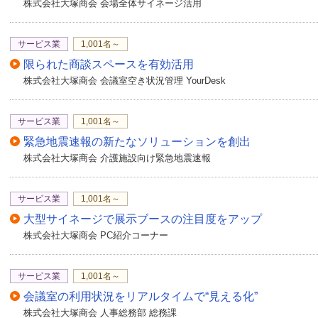
株式会社大塚商会 会場全体サイネージ活用
サイネージ機器であるS
約10cm四方のボックス
サービス業
1,001名～
限られた商談スペースを有効活用
この例ではディスプレイ
株式会社大塚商会 会議室空き状況管理 YourDesk
います。配線なども見え
れたりすることもできま
サービス業
1,001名～
店舗ではスペースの問題
緊急地震速報の新たなソリューションを創出
スプレイスタンドでアピ
株式会社大塚商会 介護施設向け緊急地震速報
い、画面は明るく、複数
どの動きのある表示が可
サービス業
1,001名～
大型サイネージで展示ブースの注目度をアップ
店舗の入り口付近の体温
株式会社大塚商会 PC紹介コーナー
の近くに配置すれば、感
ご覧いただいている映像
サービス業
1,001名～
を組み合わせ編集はパワ
会議室の利用状況をリアルタイムで“見える化”
タルサイネージの表示デ
株式会社大塚商会 人事総務部 総務課