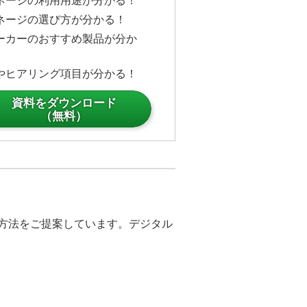
ネージの利用用途が分かる！
ネージの選び方が分かる！
ーカーのおすすめ製品が分か
マルチディスプレイ用にカスタマイ
製品により安価にマルチディスプ
やヒアリング項目が分かる！
とができます。ビデオスイッチャ
要ありません。
資料をダウンロード
（無料）
置きで天づり設置はインパクトがあ
コピーなどが少し遠目でも視認で
より来客者の認知度が上がりま
製品単位にそれぞれのアピールポ
決方法をご提案しています。デジタル
ます。
ュールしておき、一斉に全てのデ
表示させることができます。この
の案内を一斉に配信しています。