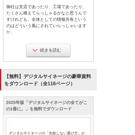
御社は支店であったり、工場であったり、
たくさん構えてらっしゃるかなと思うんで
すけれども、全体としての情報共有という
のはどういう風にされていらっしゃいます
か。
そうですね。全体の情報共有は、一応メー
続きを読む
ルとかで送ってはいるものの徹底できてい
ないのが現状であって、今、コロナ禍なの
でスケジュールの調整がうまくいかないの
で、打ち合わせの時間とかも取れないし、
【無料】デジタルサイネージの豪華資料
事務所に来て打ち合わせとかもできない
をダウンロード（全116ページ）
し、それにあと困っているのが、工場の
方、働いていただいている方などはパソコ
ンの支給とかがないので、それで、その
2025年版「デジタルサイネージの全てがこ
方々が特に情報の発信ができていない。
の1冊に。」を無料でダウンロード
なるほど。張り紙をしてもらったりという
ような感じなんですかね。
そうですね。
デジタルサイネージの「失敗しない選び方」か