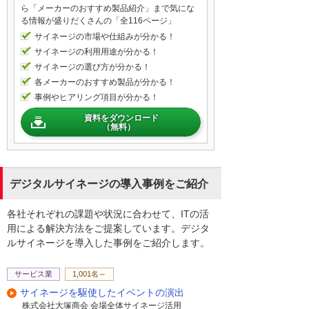
ら「メーカーのおすすめ製品紹介」まで気にな
例えばですけど、本社に1台デジタルサイネ
る情報が盛りだくさんの「全116ページ」
ージを入れていただく他に各拠点ごとにも
サイネージの市場や仕組みが分かる！
導入いただければ、本部様で管理者様を1名
サイネージの利用用途が分かる！
設定していただければそこから各拠点に向
サイネージの選び方が分かる！
けて情報発信することも可能ですし、同じ
各メーカーのおすすめ製品が分かる！
情報だけじゃなくて、その拠点ごとに必要
事例やヒアリング項目が分かる！
な情報というのもあると思うので、情報の
資料をダウンロード
内容を変えて配信することも可能ですの
（無料）
で、効率的に情報の共有も進みますし、サ
イネージでディスプレイなどで結構見られ
るとなると効率的に周知徹底も行えるかな
と思いますので、是非ご検討いただけたら
デジタルサイネージの導入事例をご紹介
と思います。
各社それぞれの課題や状況に合わせて、ITの活
用による解決方法をご提案しています。デジタ
社内で情報を収集してみます。
ルサイネージを導入した事例をご紹介します。
よろしくお願いします。
お話ありがとうございました。
サービス業
1,001名～
ありがとうございます。
サイネージを駆使したイベントの演出
株式会社大塚商会 会場全体サイネージ活用