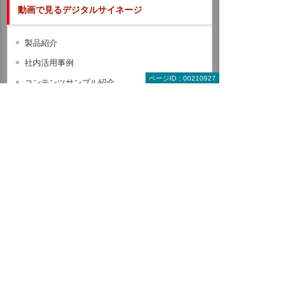
動画で見るデジタルサイネージ
製品紹介
社内活用事例
ページID：00210927
コンテンツサンプル紹介
オンラインセミナーダイジェスト
デジタルサイネージの基本
システム連携活用例
デジタルサイネージで課題解決
よくある質問を動画でご紹介
製品一覧（ハード・ソフト）
メーカーから探す
目的・課題から探す