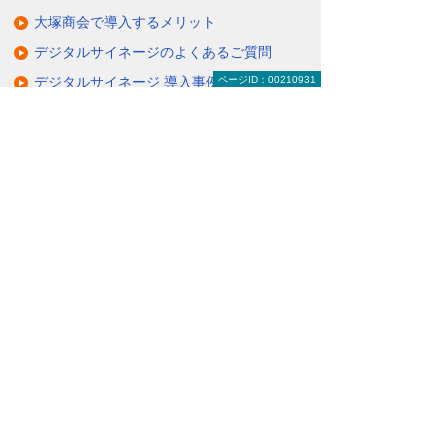
大塚商会で導入するメリット
デジタルサイネージのよくあるご質問
デジタルサイネージ 導入事例
ページID：00210931
関連するソリューション・製品
タブレットに情報を配信・共有できる
（デジサインTab）
情報を分かりやすく伝えるクラウド配信サ
ービス
（たよれーる ABookクラウドサービス）
ナビゲーションメニュー
デジタルサイネージ
デジタルサイネージとは
デジタルサイネージの活用例