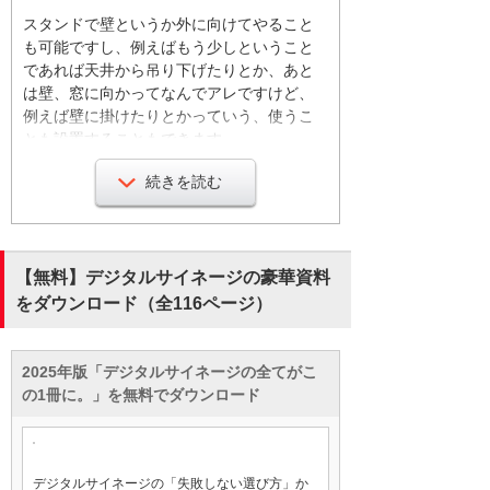
スタンドで壁というか外に向けてやること
も可能ですし、例えばもう少しということ
であれば天井から吊り下げたりとか、あと
は壁、窓に向かってなんでアレですけど、
例えば壁に掛けたりとかっていう、使うこ
とも設置することもできます。
続きを読む
ミニマムで言うと、スタンドが用意されて
移動もできるので。
天吊だとやっぱりスタンドの方が
そうですね、お安くなりますね。というの
【無料】デジタルサイネージの豪華資料
も設置するのに工事とかしないといけない
をダウンロード（全116ページ）
んで、天井から金具をつけてっていう風に
なるので、スタンドであれば単純にモニタ
ーとスタンドを組み合わせて、外にとかっ
2025年版「デジタルサイネージの全てがこ
ていうふうにできますし、あとは人通りが
の1冊に。」を無料でダウンロード
多いところに向けて、例えばいろんな窓が
あると思うので、じゃあ今日はここにこう
とか明日はあっちにおいてみよう、とかっ
ていう風に移動することも可能ですので。
デジタルサイネージの「失敗しない選び方」か