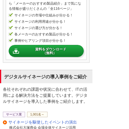
ら「メーカーのおすすめ製品紹介」まで気にな
る情報が盛りだくさんの「全116ページ」
スタンドはいろんな種類があるんですか。
サイネージの市場や仕組みが分かる！
選べるんですか。
サイネージの利用用途が分かる！
たくさん種類ございます。例えば、小さい
サイネージの選び方が分かる！
お子様とかがいらっしゃるのであれば、倒
各メーカーのおすすめ製品が分かる！
れない、足がかからないようなフラットベ
事例やヒアリング項目が分かる！
ースと呼ばれるようなスタンドもあります
資料をダウンロード
し、絵とか描けるような、ちょっと脚立み
（無料）
たいな形のイーゼルスタンドって呼ばれる
ものもあったりとか、結構いろいろありま
すね。
デジタルサイネージの導入事例をご紹介
各社それぞれの課題や状況に合わせて、ITの活
用による解決方法をご提案しています。デジタ
ルサイネージを導入した事例をご紹介します。
サービス業
1,001名～
サイネージを駆使したイベントの演出
株式会社大塚商会 会場全体サイネージ活用