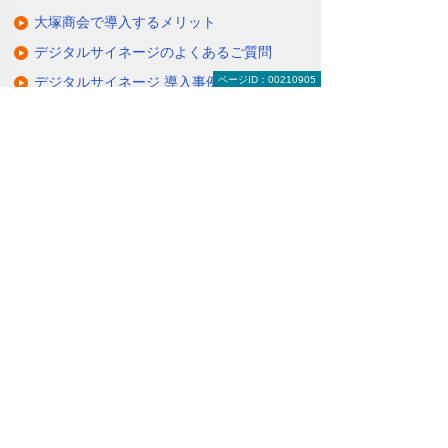
大塚商会で導入するメリット
デジタルサイネージのよくあるご質問
デジタルサイネージ 導入事例
ページID：00210905
関連するソリューション・製品
タブレットに情報を配信・共有できる
（デジサインTab）
情報を分かりやすく伝えるクラウド配信サ
ービス
（たよれーる ABookクラウドサービス）
ナビゲーションメニュー
デジタルサイネージ
デジタルサイネージとは
デジタルサイネージの活用例