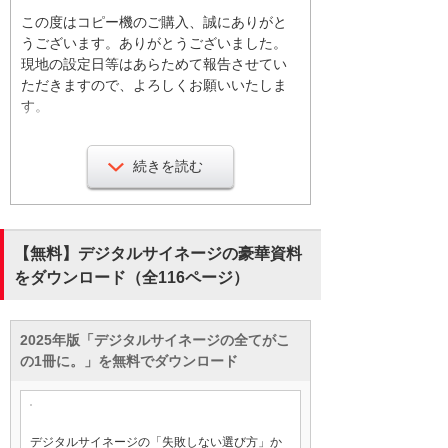
この度はコピー機のご購入、誠にありがと
うございます。ありがとうございました。
現地の設定日等はあらためて報告させてい
ただきますので、よろしくお願いいたしま
す。
本日、打ち合わせ前に御社の受付で、無人
続きを読む
電話機で新川さんを待たせていただいてい
たんですけれども、受付、結構奇麗だなと
思いながら待たせていただいていたんです
けど、これから色々置いたりとかっていう
【無料】デジタルサイネージの豪華資料
のも考えられているんですか。
をダウンロード（全116ページ）
今、リノベーションしたばっかりなので、
2025年版「デジタルサイネージの全てがこ
殺風景だなと思って、ポスターとかを印刷
の1冊に。」を無料でダウンロード
して貼ろうかなと思ってたんですけど、い
ろんな情報を貼りたいなと思ってしまって
いたんで、そうなると逆に汚く見えちゃう
かなと思います。色々と模索中です。
デジタルサイネージの「失敗しない選び方」か