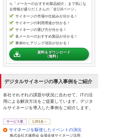
ら「メーカーのおすすめ製品紹介」まで気にな
る情報が盛りだくさんの「全116ページ」
でしたら、ディスプレイを1台置いて、デジ
サイネージの市場や仕組みが分かる！
タルサイネージとして使っていただくのは
サイネージの利用用途が分かる！
いかがでしょうか。というのも、1台あれば
サイネージの選び方が分かる！
そこにコンテンツの更新はすぐできます
各メーカーのおすすめ製品が分かる！
し、いろんな情報を置いておけるので、私
事例やヒアリング項目が分かる！
みたいに待っている方、来客者様向けに商
資料をダウンロード
品のPRとかというのもいろいろ紹介できる
（無料）
かなと思いますので、ぜひご検討いただけ
たらと思います。
デジタルサイネージの導入事例をご紹介
はい、なんか興味が湧いてきましたので、
何か詳しくお話し、パンフレットとかあれ
各社それぞれの課題や状況に合わせて、ITの活
ば。
用による解決方法をご提案しています。デジタ
ぜひお持ちいたします。
ルサイネージを導入した事例をご紹介します。
よろしくお願いいたします。
ありがとうございます。
サービス業
1,001名～
サイネージを駆使したイベントの演出
株式会社大塚商会 会場全体サイネージ活用