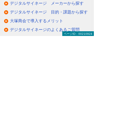
デジタルサイネージ メーカーから探す
デジタルサイネージ 目的・課題から探す
大塚商会で導入するメリット
デジタルサイネージのよくあるご質問
ページID：00210924
デジタルサイネージ 導入事例
関連するソリューション・製品
タブレットに情報を配信・共有できる
（デジサインTab）
情報を分かりやすく伝えるクラウド配信サ
ービス
（たよれーる ABookクラウドサービス）
ナビゲーションメニュー
デジタルサイネージ
デジタルサイネージとは