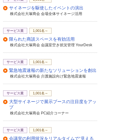
もし良ければWeb会議でご紹介か、もしく
サイネージを駆使したイベントの演出
は貸し出しも可能ですので。
株式会社大塚商会 会場全体サイネージ活用
貸し出し、どれぐらいまで貸し出せるんで
すか。
2週間ぐらいですかね。
サービス業
1,001名～
はい、わかりました。面白そうですね。
限られた商談スペースを有効活用
ぜひよろしくお願いします。
株式会社大塚商会 会議室空き状況管理 YourDesk
検討させていただきます。
はい、ありがとうございます。
ありがとうございました。
サービス業
1,001名～
緊急地震速報の新たなソリューションを創出
株式会社大塚商会 介護施設向け緊急地震速報
サービス業
1,001名～
大型サイネージで展示ブースの注目度をアッ
プ
株式会社大塚商会 PC紹介コーナー
サービス業
1,001名～
会議室の利用状況をリアルタイムで“見える