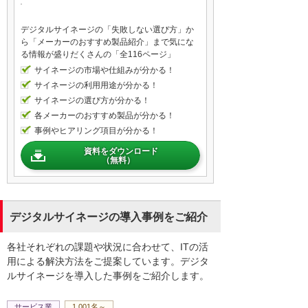
と。
って感じなんですよ。
デジタルサイネージの「失敗しない選び方」か
なるほど、なるほど。
ら「メーカーのおすすめ製品紹介」まで気にな
る情報が盛りだくさんの「全116ページ」
なんでその時間もったいないですよね。
もったいないですね。
サイネージの市場や仕組みが分かる！
どうしたらいいんですかね。ここに何か解
サイネージの利用用途が分かる！
決案とかあるんですか。
サイネージの選び方が分かる！
各メーカーのおすすめ製品が分かる！
事例やヒアリング項目が分かる！
デジタルサイネージで在席表示も可能です
資料をダウンロード
ので、例えば電話を取ったときに誰々さん
（無料）
と言われたときにそこを見れば、すぐ出張
だなとか、今日休みだなとか、離席中とか
すぐわかるように、リアルタイムで更新さ
れますので、そこを見てすぐ回答すれば電
デジタルサイネージの導入事例をご紹介
話かけてきた方も安心して、すぐ取り次い
でいただけるかなと。
各社それぞれの課題や状況に合わせて、ITの活
一目見てわかりますもんね。それはいいで
用による解決方法をご提案しています。デジタ
すね。
ルサイネージを導入した事例をご紹介します。
サービス業
1,001名～