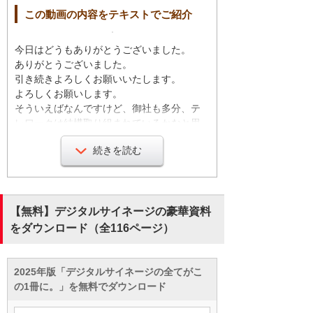
この動画の内容をテキストでご紹介
今日はどうもありがとうございました。
ありがとうございました。
引き続きよろしくお願いいたします。
よろしくお願いします。
そういえばなんですけど、御社も多分、テ
レワークは結構取り組まれているかなと思
うんですが、他社さんにちょっと電話した
続きを読む
ときに担当者様を呼び出していただくとき
に結構待たされたことがあったんですね。
御社でももしかしたら同じような悩みが出
てるかなと思って。
【無料】デジタルサイネージの豪華資料
をダウンロード（全116ページ）
確かにそうですね。私も周りが在宅勤務し
ているのか、出張行ってるのか、それとも
有給なんか全然わからないから、いちい
2025年版「デジタルサイネージの全てがこ
ち、いろんなとこ見に行ってそれで、確認
の1冊に。」を無料でダウンロード
してから電話とって。
あーなるほど、そこでやっぱり時間ちょっ