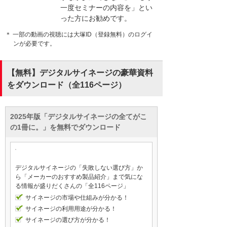
ます。
一度セミナーの内容を」とい
った方にお勧めです。
＊ 一部の動画の視聴には大塚ID（登録無料）のログイ
例えば、多くの店舗を展開されていらっし
ンが必要です。
ゃる多店舗企業様であれば、店舗に配送し
ているポスターやDVDを置き換えることに
よって、その配送や入れ替えにかかる手
【無料】デジタルサイネージの豪華資料
間、コストを削減することができます。ま
をダウンロード（全116ページ）
た昨今、このコロナ禍において営業時間や
営業方針の転回があった際にも、迅速に対
応することができます。
2025年版「デジタルサイネージの全てがこ
の1冊に。」を無料でダウンロード
この機会に販売促進の見直しを検討されて
いる企業様、店舗オーナー様、ぜひセミナ
ー本編を聴講いただければと思います。ど
デジタルサイネージの「失敗しない選び方」か
うぞよろしくお願いいたします。
ら「メーカーのおすすめ製品紹介」まで気にな
る情報が盛りだくさんの「全116ページ」
サイネージの市場や仕組みが分かる！
サイネージの利用用途が分かる！
サイネージの選び方が分かる！