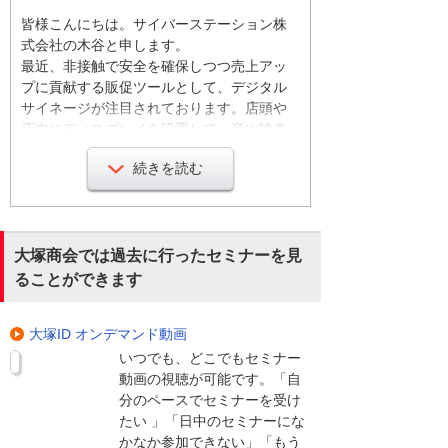
皆様こんにちは。サイバーステーション株
式会社の木谷と申します。
最近、非接触で安全を確保しつつ売上アッ
プに貢献する販促ツールとして、デジタル
サイネージが注目されております。店頭や
店内にディスプレイを設置して、音や映像
により直感的なプロモーションを行うこと
続きを読む
によって、入店や商品の購入を促進するこ
とができます。
お店の入り口ではお客様の入店を促すデジ
大塚商会では過去に行ったセミナーを見
タル看板として、店内では商品の購入を促
ることができます
すデジタルポスターやデジタルメニューコ
ードとして利用されております。さらに営
大塚ID オンデマンド動画
業時間外、または店舗のバックヤードで
は、スタッフへの業務連絡、研修の用途で
いつでも、どこでもセミナー
も活用が進んでおります。弊社が提供する
動画の視聴が可能です。「自
デジタルサイネージソリューション「デジ
分のペースでセミナーを受け
サイン」であれば、これらの機器全てを一
たい 」「日中のセミナーにな
つのシステムで管理・運用することができ
かなか参加できない」「もう