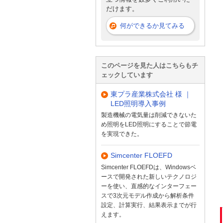
だけます。
何ができるか見てみる
このページを見た人はこちらもチ
ェックしています
東プラ産業株式会社 様 ｜
LED照明導入事例
製造機械の電気量は削減できないた
め照明をLED照明にすることで節電
を実現できた。
Simcenter FLOEFD
Simcenter FLOEFDは、Windowsベ
ースで開発された新しいテクノロジ
ーを使い、直感的なインターフェー
スで3次元モデル作成から解析条件
設定、計算実行、結果表示までが行
えます。