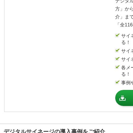
デジタ
軽に運用を行える機能を
方」か
介」ま
これからデジタルサイネ
「全11
も非常におすすめな商品
従業員の皆さんへの情報
サイ
る！
導入を検討されている企
ひともセミナー本編の方
サイ
ぜひともよろしくお願い
サイ
各メ
る！
事例
デジタルサイネージの導入事例をご紹介