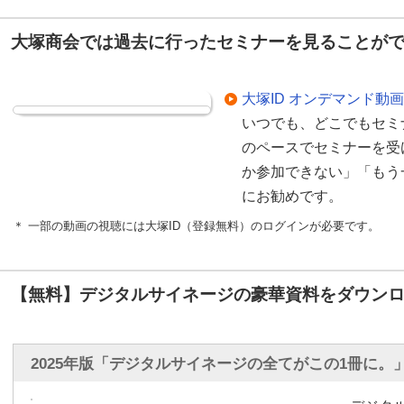
情報伝達に活用するオフ
大塚商会では過去に行ったセミナーを見ることが
がってきております。
例えば、オフィスで従業
てもらえないとか、最近
大塚ID オンデマンド動画
れども、掲示物が貼って
いつでも、どこでもセミ
か、工場や店舗のバック
のペースでセミナーを受
でどのように円滑に業務
か参加できない」「もう
まざまなご相談をいただ
にお勧めです。
＊ 一部の動画の視聴には大塚ID（登録無料）のログインが必要です。
これらデジタルサイネー
場にいる従業員の方全員
を共有することができま
【無料】デジタルサイネージの豪華資料をダウンロ
また、弊社が提供するオ
「デジサイン」であれば
の拠点、複数のデジタル
2025年版「デジタルサイネージの全てがこの1冊に。
信することは当然のこと
ャンしたデータをデジタ