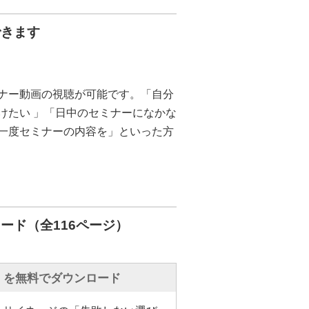
ィスサイネージという使い方が広
できます
員にメールを送ってもなかなか見
オフィスをリノベーションしたけ
あって非常に見栄えが悪いですと
ナー動画の視聴が可能です。「自分
ヤードなど、パソコンがない環境
けたい 」「日中のセミナーになかな
連絡をしていけばいいかなど、さ
一度セミナーの内容を」といった方
いております。
ジを設置することによって、その
に効果的に、そして効率的に情報
す。
ード（全116ページ）
フィスサイネージソリューション
、インターネットを活用して複数
サイネージにコンテンツを一斉配
」を無料でダウンロード
、例えば複合機と連携して、スキ
ルサイネージで表示するなど、手