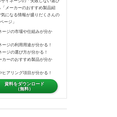
ルサイネージの「失敗しない選び
搭載しております。
ら「メーカーのおすすめ製品紹
で気になる情報が盛りだくさんの
ージの導入を検討される企業様に
6ページ」
となっております。
伝達にお困りの企業様、もう既に
ネージの市場や仕組みが分か
業様がいらっしゃいましたら、ぜ
をご覧いただければと思います。
ネージの利用用途が分かる！
いたします。
ネージの選び方が分かる！
ーカーのおすすめ製品が分か
やヒアリング項目が分かる！
資料をダウンロード
（無料）