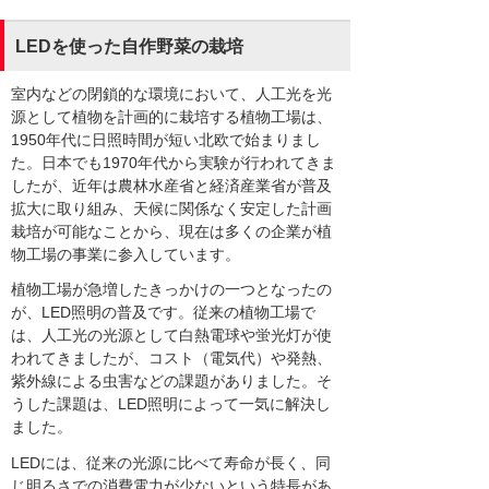
LEDを使った自作野菜の栽培
室内などの閉鎖的な環境において、人工光を光
源として植物を計画的に栽培する植物工場は、
1950年代に日照時間が短い北欧で始まりまし
た。日本でも1970年代から実験が行われてきま
したが、近年は農林水産省と経済産業省が普及
拡大に取り組み、天候に関係なく安定した計画
栽培が可能なことから、現在は多くの企業が植
物工場の事業に参入しています。
植物工場が急増したきっかけの一つとなったの
が、LED照明の普及です。従来の植物工場で
は、人工光の光源として白熱電球や蛍光灯が使
われてきましたが、コスト（電気代）や発熱、
紫外線による虫害などの課題がありました。そ
うした課題は、LED照明によって一気に解決し
ました。
LEDには、従来の光源に比べて寿命が長く、同
じ明るさでの消費電力が少ないという特長があ