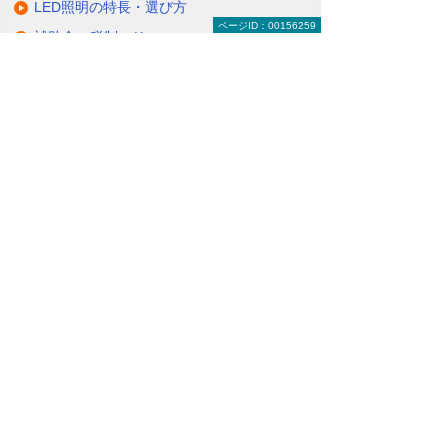
LED照明の特長・選び方
ページID：00156259
補助金・税制・リース
サポート・大塚商会の取り組み
LED導入事例
業種・設置場所別LED照明
基礎知識・用語辞典
キャンペーン・イベント情報
キャンペーン
関連するソリューション・製品
無駄と無理のない電力コスト対策
（BEMS／電力「見える化・見せる化」）
ナビゲーションメニュー