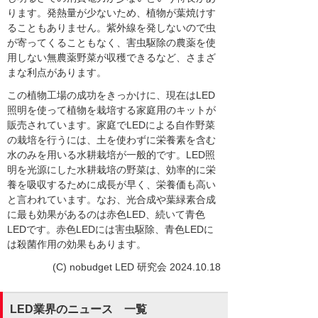
ります。発熱量が少ないため、植物が葉焼けす
ることもありません。紫外線を発しないので虫
が寄ってくることもなく、害虫駆除の農薬を使
用しない無農薬野菜が収穫できるなど、さまざ
まな利点があります。
この植物工場の成功をきっかけに、現在はLED
照明を使って植物を栽培する家庭用のキットが
販売されています。家庭でLEDによる自作野菜
の栽培を行うには、土を使わずに栄養素を含む
水のみを用いる水耕栽培が一般的です。LED照
明を光源にした水耕栽培の野菜は、効率的に栄
養を吸収するために成長が早く、栄養価も高い
と言われています。なお、光合成や葉緑素合成
に最も効果があるのは赤色LED、続いて青色
LEDです。赤色LEDには害虫駆除、青色LEDに
は殺菌作用の効果もあります。
(C) nobudget LED 研究会 2024.10.18
LED業界のニュース 一覧