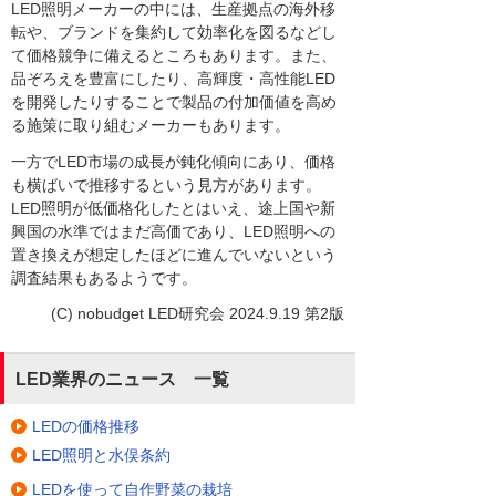
LED照明メーカーの中には、生産拠点の海外移
転や、ブランドを集約して効率化を図るなどし
て価格競争に備えるところもあります。また、
品ぞろえを豊富にしたり、高輝度・高性能LED
を開発したりすることで製品の付加価値を高め
る施策に取り組むメーカーもあります。
一方でLED市場の成長が鈍化傾向にあり、価格
も横ばいで推移するという見方があります。
LED照明が低価格化したとはいえ、途上国や新
興国の水準ではまだ高価であり、LED照明への
置き換えが想定したほどに進んでいないという
調査結果もあるようです。
(C) nobudget LED研究会 2024.9.19 第2版
LED業界のニュース 一覧
LEDの価格推移
LED照明と水俣条約
LEDを使って自作野菜の栽培