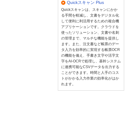
Quickスキャン Plus
Quickスキャンは、スキャンにかか
る手間を軽減し、文書をデジタル化
して便利に利活用するための複合機
アプリケーションです。クラウドを
使ったソリューション、文書や名刺
の管理まで、マルチな機能を提供し
ます。また、注文書など帳票のデー
タ入力を効率的に実現する帳票OCR
の機能を備え、手書き文字や活字文
字をAI-OCRで処理し、基幹システム
に連携可能なCSVデータを出力する
ことができます。時間と人手のコス
トがかかる入力作業の効率化がはか
れます。