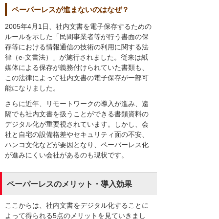
ペーパーレスが進まないのはなぜ？
2005年4月1日、社内文書を電子保存するための
ルールを示した「民間事業者等が行う書面の保
存等における情報通信の技術の利用に関する法
律（e-文書法）」が施行されました。従来は紙
媒体による保存が義務付けられていた書類も、
この法律によって社内文書の電子保存が一部可
能になりました。
さらに近年、リモートワークの導入が進み、遠
隔でも社内文書を扱うことができる書類資料の
デジタル化が重要視されています。しかし、会
社と自宅の設備格差やセキュリティ面の不安、
ハンコ文化などが要因となり、ペーパーレス化
が進みにくい会社があるのも現状です。
ペーパーレスのメリット・導入効果
ここからは、社内文書をデジタル化することに
よって得られる5点のメリットを見ていきまし