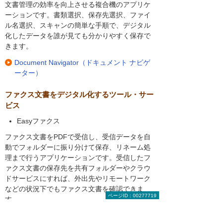
文書管理の効率を向上させる複合機のアプリケ
ーションです。書類選択、保存先選択、ファイ
ル名選択、スキャンの簡単な手順で、デジタル
化したデータを誰が見ても分かりやすく保存で
きます。
Document Navigator（ドキュメント ナビゲ
ーター）
ファクス文書をデジタル化するツール・サー
ビス
Easyファクス
ファクス文書をPDFで受信し、受信データを自
動でフォルダーに振り分けて保存、リネーム処
理まで行うアプリケーションです。受信したフ
ァクス文書の保存先を共有フォルダーやクラウ
ドサービスにすれば、外出先やリモートワーク
などの状況下でもファクス文書を確認できま
ページID：00277719
す。
RICOH複合機でFAXをPDFで受信「Easyフ