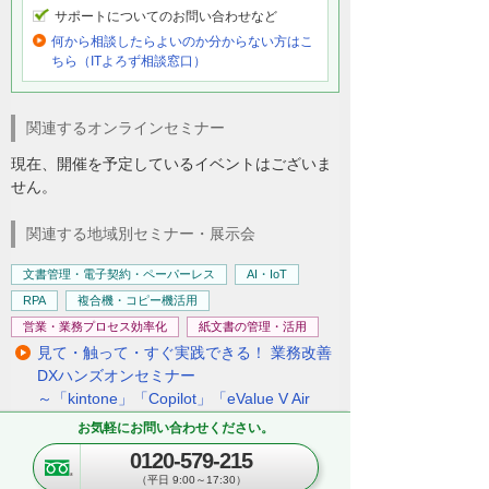
サポートについてのお問い合わせなど
何から相談したらよいのか分からない方はこ
ちら（ITよろず相談窓口）
関連するオンラインセミナー
現在、開催を予定しているイベントはございま
せん。
関連する地域別セミナー・展示会
文書管理・電子契約・ペーパーレス
AI・IoT
RPA
複合機・コピー機活用
営業・業務プロセス効率化
紙文書の管理・活用
見て・触って・すぐ実践できる！ 業務改善
DXハンズオンセミナー
～「kintone」「Copilot」「eValue V Air
mini」自社での活用イメージが具体的に分
お気軽にお問い合わせください。
かる！～
0120-579-215
東京都・豊島区
（平日 9:00～17:30）