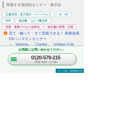
関連する地域別セミナー・展示会
文書管理・電子契約・ペーパーレス
AI・IoT
RPA
複合機・コピー機活用
営業・業務プロセス効率化
紙文書の管理・活用
見て・触って・すぐ実践できる！ 業務改善
DXハンズオンセミナー
～「kintone」「Copilot」「eValue V Air
mini」自社での活用イメージが具体的に分
お気軽にお問い合わせください。
かる！～
0120-579-215
東京都・豊島区
（平日 9:00～17:30）
2026年 8月19日(水) 10:30～16:00
ページID：00095173
セキュリティ
複合機・コピー機活用
情報共有・会議システム
ネットワーク環境の構築・改善
業務データの活用
kintoneハンズオンセミナー＆オフィスツア
ー
～kintoneの実機を体験！ ＆実際のオフィス
をツアー形式でご案内～