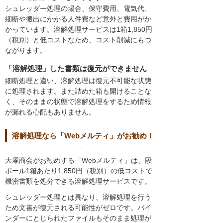
シュレッダー処理の場合、保守費用、電気代、
細断や搬出にかかる人件費など意外と費用がか
かっています。溶解処理サービスは1箱1,850円
（税別）と低コストなため、コスト削減にもつ
ながります。
「溶解処理」した書類は復元ができません
細断処理と違い、溶解処理は復元不可能な状態
に処理されます。また詰めた箱も開けることな
く、そのままの状態で溶解処理をするため情報
が漏れる心配もありません。
溶解処理なら「Webメルティ」がお勧め！
大塚商会がお勧めする「Webメルティ」は、段
ボール1箱あたり1,850円（税別）の低コストで
機密書類を処分できる溶解処理サービスです。
シュレッダー処理とは異なり、溶解処理を行う
ため文書が復元される可能性がゼロです。バイ
ンダーにとじられたファイルもそのまま処理が