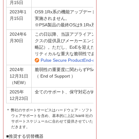
月15日
2023年1
OS9.1Rx系の機能アップデート終了。この日以降
月15日
実施されません。
※PSA製品の最終OSは9.1Rx系となります。
2024年6
この日以降、当該アプライアンスシリーズに対するパ
月30日
クスの提供及びメーカーエンジニアによる解析調査を終了。（E
略記）。ただし、EoEを迎えた後、2025年12月23日
リティカルな重大な脆弱性であると判断した場合は、
Pulse Secure ProductEnd-of-Life (EOL Policy）
2024年
脆弱性の重要度に関わらずPSA向けセキュリティパ
12月31日
（ End of Support ）
（NEW）
2025年
全てのサポート、保守対応が終了。（End of Life）
12月23日
＊ 弊社のサポートサービスはハードウェア・ソフト
ウェアサポートを含め、基本的に上記 Ivanti 社の
サポートスケジュールに合わせて提供させていた
だきます。
■推奨する切替機器