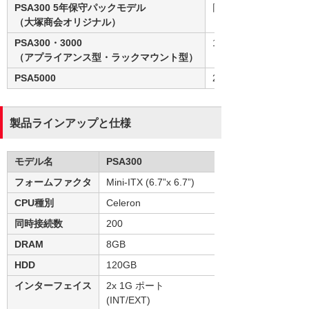
PSA300 5年保守パックモデル
同時10・25・50・1
（大塚商会オリジナル）
PSA300・3000
10～200ユーザー
（アプライアンス型・ラックマウント型）
PSA5000
2,500ユーザーまで
製品ラインアップと仕様
モデル名
PSA300
フォームファクタ
Mini-ITX (6.7”x 6.7”)
CPU種別
Celeron
同時接続数
200
DRAM
8GB
HDD
120GB
インターフェイス
2x 1G ポート
(INT/EXT)