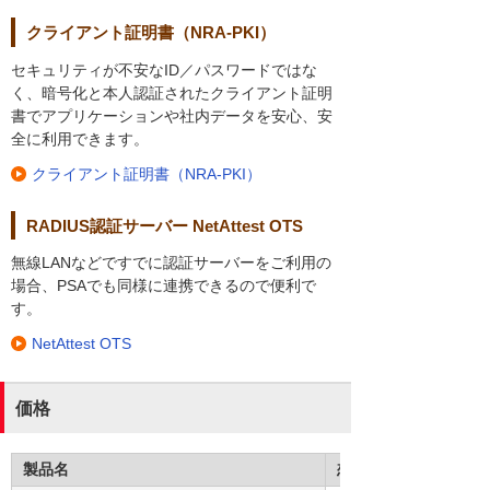
クライアント証明書（NRA-PKI）
セキュリティが不安なID／パスワードではな
く、暗号化と本人認証されたクライアント証明
書でアプリケーションや社内データを安心、安
全に利用できます。
クライアント証明書（NRA-PKI）
RADIUS認証サーバー NetAttest OTS
無線LANなどですでに認証サーバーをご利用の
場合、PSAでも同様に連携できるので便利で
す。
NetAttest OTS
価格
製品名
想定ユーザー数