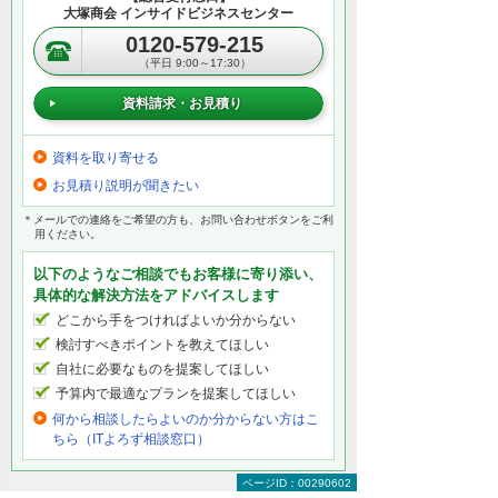
大塚商会 インサイドビジネスセンター
0120-579-215
（平日 9:00～17:30）
資料請求・お見積り
資料を取り寄せる
お見積り説明が聞きたい
＊メールでの連絡をご希望の方も、お問い合わせボタンをご利
用ください。
以下のようなご相談でもお客様に寄り添い、
具体的な解決方法をアドバイスします
どこから手をつければよいか分からない
検討すべきポイントを教えてほしい
自社に必要なものを提案してほしい
予算内で最適なプランを提案してほしい
何から相談したらよいのか分からない方はこ
ちら（ITよろず相談窓口）
ページID：00290602