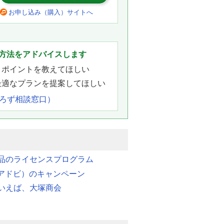
キュリティ強化！
お申し込み（購入）サイトへ
は、セキュリティの業界基準に準
。
タセンターで安全に処理・管理さ
方法をアドバイスします
きポイントを教えてほしい
最適なプランを提案してほしい
をご説明します。最初にAcrobat
よろず相談窓口）
。画面上から送信先を指定し、署名
にアップロードします。アップロ
レビュー画面上から署名欄やテキ
配置できます。署名用文書が作成
品のライセンスプログラム
します。
e（アドビ）のキャンペーン
から署名者に送信されました。署
いえば、大塚商会
書を閲覧し、署名フィールドの各
きます。署名が完了すると、依頼
書ファイルへのリンクがメールで