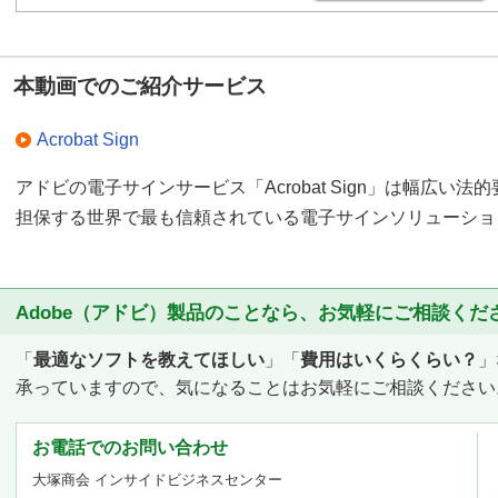
ても署名ができるため、
了できます。
本動画でのご紹介サービス
2.Acrobat Signでコス
電子文書で契約を取り交
Acrobat Sign
ん。郵送や印刷にかかる
アドビの電子サインサービス「Acrobat Sign」は幅広い
保管場所も不要です。
担保する世界で最も信頼されている電子サインソリューショ
3.Acrobat Signで業
署名済み文書はクラウド
す。作業履歴が記録され
Adobe（アドビ）製品のことなら、お気軽にご相談くだ
認できます。
「
最適なソフトを教えてほしい
」「
費用はいくらくらい？
」
4.Acrobat Signでコ
承っていますので、気になることはお気軽にご相談ください
Acrobat Signの電
ん性の確保」の法的要件
お電話でのお問い合わせ
いては、2段階認証にも
大塚商会 インサイドビジネスセンター