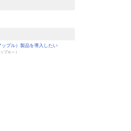
跡の機能を持つ監査レポートが発
保します。
築／製造、人材派遣サービス、金融など
e（アップル）製品を導入したい
されており、承認プロセスの時間
＜アップル＞）
、文書のペーパーレス化など十分
テム、プロセス、アプリケーショ
の機能を容易に追加・統合できます。既
することにより、例えばシステム
ールドを紐付けAPI経由で送信
ータを文書に挿入し署名者に送信