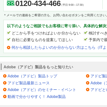
0120-434-466
5.Acrobat Signでセ
（平日 9:00～17:30）
やり取りされる署名文書
＊メールでの連絡をご希望の方も、お問い合わせボタンをご利用ください
拠した、日本国内のデー
れます。
以下のようなご相談でもお客様に寄り添い、具体的な解決
どこから手をつければよいか分からない
検討すべ
Acrobat Signの使い方
自社に必要なものを提案してほしい
予算内で
Acrobat Signの使い方
何から相談したらよいのか分からない方はこちら（IT
Signにアクセスします
用ファイルをクラウド上
ードしたファイルは、プ
Adobe（アドビ）製品をもっと知りたい
ストフィールドを自由に
Adobe（アドビ）製品トップ
アドビ製
できたら、署名者に送信
アドビ製品最新ニュース
Adob
署名用文書がクラウド上
Adobe（アドビ）のセミナー・イベント
アドビと
名者はブラウザー上で文
動画で分かりやすく！ Adobe製品
項目に署名することがで
者と署名者へ署名済み文