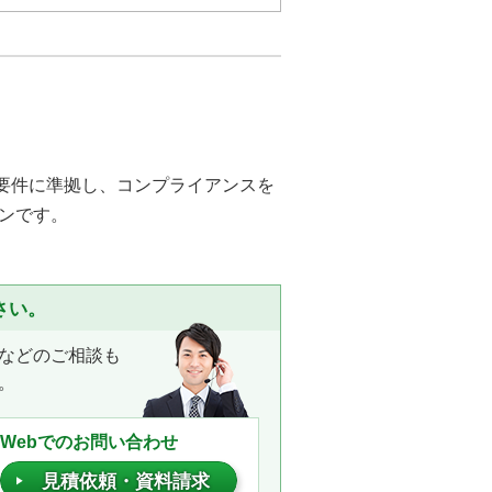
契約・承認作業がわずか数分で完
ト削減！
わす場合は、印紙税がかかりませ
コストも削減できます。紙書類の
法的要件に準拠し、コンプライアンスを
ンです。
務を見える化！
上に保管され、簡単に検索できま
、いつ誰が何をしたかを即座に確
さい。
などのご相談も
ンプライアンス強化！
。
子サインは「本人性の確認」と「非改ざ
を満たしています。本人認証につ
Webでのお問い合わせ
対応しています。
見積依頼・資料請求