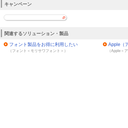
キャンペーン
通知されます。最後に証
行され、法的有効性を担
Acrobat Signの導入例
関連するソリューション・製品
Acrobat Signは建
フォント製品をお得に利用したい
Appl
幅広い業界の企業で導入
（フォント＜モリサワフォント＞）
（Apple
短縮や契約業務の効率化
な成果を上げています。
既存システムとの密接な連携
すでにお使いの業務シス
ンにAcrobat Sign
存の外部システムと統合
内の取引先情報と署名フィ
したり、システムからデ