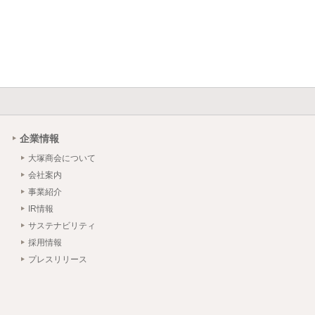
入から導入後のサポート・指導までワン
ラグインを無償提供します。プラ
nt、Dropbox、Office 365など
APIで連携可能なシステムもあ
企業情報
大塚商会について
会社案内
事業紹介
IR情報
サステナビリティ
採用情報
プレスリリース