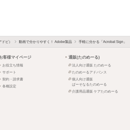
したりできます。
Acrobat Signの導
ストップで支援します。
既存システムとの連携プ
グインによりBoxやSharePoi
（アドビ）
動画で分かりやすく！ Adobe製品
手軽に分かる「Acrobat Sign」
との連携が可能です。また
お客様マイページ
通販(たのめーる)
ります。
お役立ち情報
法人向け通販 たのめーる
サポート
たのめーるアドバンス
契約・請求書
個人向け通販
ぱーそなるたのめーる
各種設定
介護用品通販 ケアたのめーる