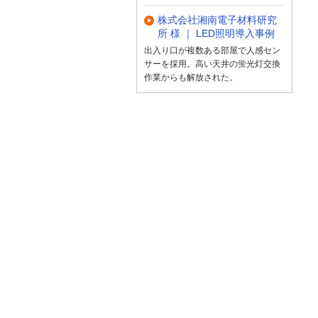
株式会社湘南電子材料研究
所 様 ｜ LED照明導入事例
出入り口が複数ある部屋で人感セン
サーを採用。高い天井の蛍光灯交換
作業からも解放された。