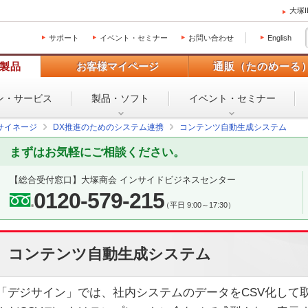
大塚
サポート
イベント・セミナー
お問い合わせ
English
製品
お客様マイページ
通販（たのめーる
ン・
サービス
製品・ソフト
イベント・
セミナー
サイネージ
DX推進のためのシステム連携
コンテンツ自動生成システム
まずはお気軽にご相談ください。
【総合受付窓口】
大塚商会 インサイドビジネスセンター
0120-579-215
（平日 9:00～17:30）
コンテンツ自動生成システム
「デジサイン」では、社内システムのデータをCSV化して