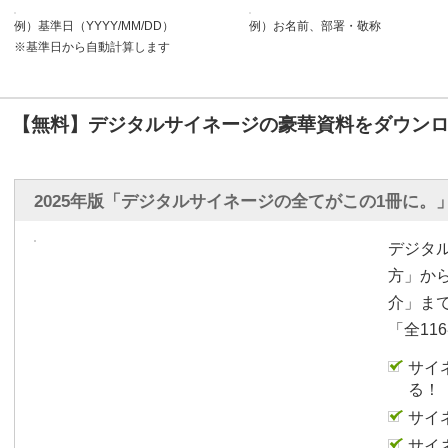
例）基準日（YYYY/MM/DD）
例）お名前、部署・敬称
※基準日から自動計算します
【無料】デジタルサイネージの豪華資料をダウンロ
2025年版「デジタルサイネージの全てがこの1冊に。
デジタ
方」か
介」ま
「全11
サイ
る！
サイ
サイ