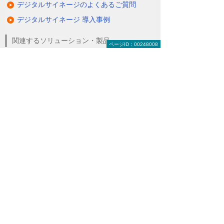
デジタルサイネージのよくあるご質問
デジタルサイネージ 導入事例
関連するソリューション・製品
ページID：00248008
タブレットに情報を配信・共有できる
（デジサインTab）
情報を分かりやすく伝えるクラウド配信サ
ービス
（たよれーる ABookクラウドサービス）
ナビゲーションメニュー
デジタルサイネージ
デジタルサイネージとは
デジタルサイネージの活用例
動画で見るデジタルサイネージ