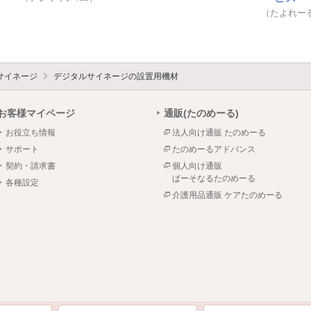
（たよれーる
サイネージ
デジタルサイネージの設置用機材
お客様マイページ
通販(たのめーる)
お役立ち情報
法人向け通販 たのめーる
サポート
たのめーるアドバンス
契約・請求書
個人向け通販
ぱーそなるたのめーる
各種設定
介護用品通販 ケアたのめーる