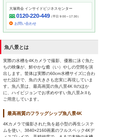
大塚商会 インサイドビジネスセンター
0120-220-449
（平日 9:00～17:30）
お問い合わせ
魚八景とは
実際の水槽を4Kカメラで撮影、優雅に泳ぐ魚た
ちの映像が、鮮やかな癒（い）やしの空間を演
出します。筐体は実際の60cm水槽サイズに合わ
せた設計で、魚の大きさも忠実に再現していま
す。魚八景は、最高画質の魚八景4K IIのほか
に、ハイビジョンでお求めやすい魚八景Jr.IIも
ご用意しています。
最高画質のフラッグシップ魚八景4K
4Kカメラで撮影された魚を超小型の再生システ
ムを使い、3840×2160画素のフルスペック4Kデ
ィスプレイで、高精細度で、まるで本物の水槽