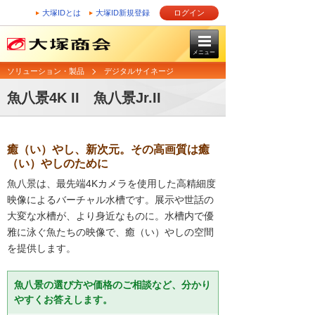
大塚IDとは
大塚ID新規登録
ログイン
メニュー
ソリューション・製品
デジタルサイネージ
魚八景4K II 魚八景Jr.II
癒（い）やし、新次元。その高画質は癒
（い）やしのために
魚八景は、最先端4Kカメラを使用した高精細度
映像によるバーチャル水槽です。展示や世話の
大変な水槽が、より身近なものに。水槽内で優
雅に泳ぐ魚たちの映像で、癒（い）やしの空間
を提供します。
魚八景の選び方や価格のご相談など、分かり
やすくお答えします。