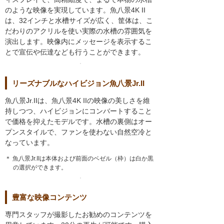
のような映像を実現しています。魚八景4K II
は、32インチと水槽サイズが広く、筐体は、こ
だわりのアクリルを使い実際の水槽の雰囲気を
演出します。映像内にメッセージを表示するこ
とで宣伝や伝達なども行うことができます。
リーズナブルなハイビジョン魚八景Jr.II
魚八景Jr.IIは、魚八景4K IIの映像の美しさを維
持しつつ、ハイビジョンにコンバートすること
で価格を抑えたモデルです。水槽の裏側はオー
プンスタイルで、ファンを使わない自然空冷と
なっています。
＊ 魚八景Jr.IIは本体および前面のベゼル（枠）は白か黒
の選択ができます。
豊富な映像コンテンツ
専門スタッフが撮影したお勧めのコンテンツを