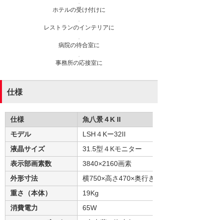
ホテルの受け付けに
レストランのインテリアに
病院の待合室に
事務所の応接室に
仕様
仕様
魚八景４K II
モデル
LSH４Kー32II
液晶サイズ
31.5型４Kモニター
表示部画素数
3840×2160画素
外形寸法
横750×高さ470×奥行き270（mm）
重さ（本体）
19Kg
消費電力
65W