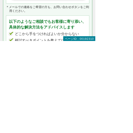
＊メールでの連絡をご希望の方も、お問い合わせボタンをご利
用ください。
以下のようなご相談でもお客様に寄り添い、
具体的な解決方法をアドバイスします
どこから手をつければよいか分からない
ページID：00192310
検討すべきポイントを教えてほしい
自社に必要なものを提案してほしい
予算内で最適なプランを提案してほしい
何から相談したらよいのか分からない方はこ
ちら（ITよろず相談窓口）
デジタルサイネージ製品をもっと知りたい
デジタルサイネージ トップ
デジタルサイネージとは
デジタルサイネージの活用イメージ
大塚商会で導入するメリット
デジタルサイネージ 製品一覧