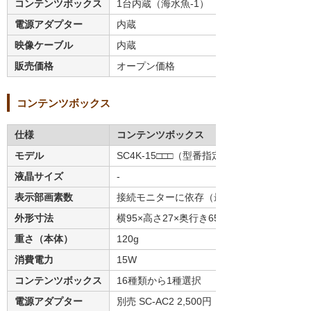
コンテンツボックス
1台内蔵（海水魚-1）
電源アダプター
内蔵
映像ケーブル
内蔵
販売価格
オープン価格
コンテンツボックス
仕様
コンテンツボックス
モデル
SC4K-15□□□（型番指定）
液晶サイズ
-
表示部画素数
接続モニターに依存（最大4K）
外形寸法
横95×高さ27×奥行き65（mm）
重さ（本体）
120g
消費電力
15W
コンテンツボックス
16種類から1種選択
電源アダプター
別売 SC-AC2 2,500円（税別）