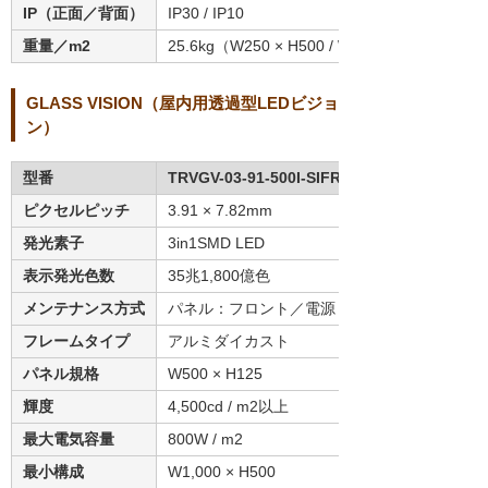
IP（正面／背面）
IP30 / IP10
重量／m2
25.6kg（W250 × H500 / W500 × W250の場合
GLASS VISION（屋内用透過型LEDビジョ
ン）
型番
TRVGV-03-91-500I-SIFR
ピクセルピッチ
3.91 × 7.82mm
発光素子
3in1SMD LED
表示発光色数
35兆1,800億色
メンテナンス方式
パネル：フロント／電源・受信基盤：リア
フレームタイプ
アルミダイカスト
パネル規格
W500 × H125
輝度
4,500cd / m2以上
最大電気容量
800W / m2
最小構成
W1,000 × H500