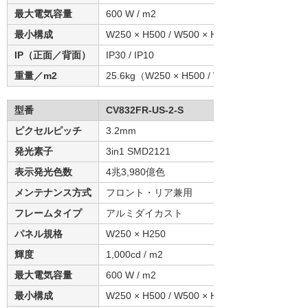
最大電気容量
600 W / m2
最小構成
W250 × H500 / W500 × H250 / W500 × H500 
IP（正面／背面）
IP30 / IP10
重量／m2
25.6kg（W250 × H500 / W500 × W250の場合
型番
CV832FR-US-2-S
ピクセルピッチ
3.2mm
発光素子
3in1 SMD2121
表示発光色数
4兆3,980億色
メンテナンス方式
フロント・リア兼用
フレームタイプ
アルミダイカスト
パネル規格
W250 × H250
輝度
1,000cd / m2
最大電気容量
600 W / m2
最小構成
W250 × H500 / W500 × H250 / W500 × H500 