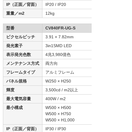
IP（正面／背面）
IP20 / IP20
重量／m2
12kg
型番
CV840FR-UG-S
ピクセルピッチ
3.91 × 7.82mm
発光素子
3in1SMD LED
表示発光色数
4兆3,980億色
メンテナンス方式
両方向
フレームタイプ
アルミフレーム
パネル規格
W250 × H250
輝度
3,500cd / m2以上
最大電気容量
400W / m2
最小構成
W500 × H500
W500 × H750
W500 × H1,000
IP（正面／背面）
IP30 / IP30