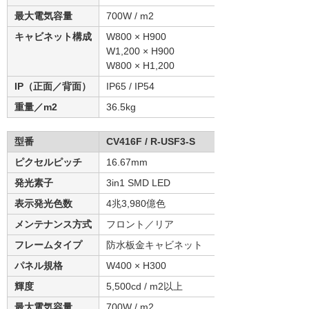
最大電気容量
700W / m2
キャビネット構成
W800 × H900
W1,200 × H900
W800 × H1,200
IP（正面／背面）
IP65 / IP54
重量／m2
36.5kg
型番
CV416F / R-USF3-S
ピクセルピッチ
16.67mm
発光素子
3in1 SMD LED
表示発光色数
4兆3,980億色
メンテナンス方式
フロント／リア
フレームタイプ
防水板金キャビネット
パネル規格
W400 × H300
輝度
5,500cd / m2以上
最大電気容量
700W / m2