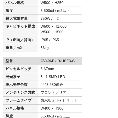
パネル規格
W500 × H250
輝度
5,500cd / m2以上
最大電気容量
750W / m2
キャビネット構成
W500 × H1,000
W500 × H500
IP（正面／背面）
IP65 / IP65
重量／m2
36kg
型番
CV406F / R-USF3-S
ピクセルピッチ
6.67mm
発光素子
3in1 SMD LED
表示発光色数
4兆3,980億色
メンテナンス方式
フロント／リア
フレームタイプ
防水板金キャビネット
パネル規格
W400 × H300
輝度
5,500cd / m2以上