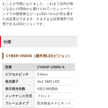
むことが可能になりました。これまで店内が暗
くなるとの理由から避けられていたショーウィ
ンドウや懸垂幕などへもLEDパネルが光を通す
ため設置ができます。さまざまな設置場所で活
用できるLEDビジョンです。
仕様
CYBER VISION（屋外用LEDビジョン）
型番
CV404F-USMO-S
ピクセルピッチ
3.9mm
発光素子
3in1 SMD LED
表示発光色数
4兆3,980億色
メンテナンス方式
フロント
フレームタイプ
防水板金キャビネット