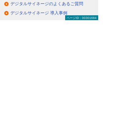
デジタルサイネージのよくあるご質問
デジタルサイネージ 導入事例
ページID：00301684
関連するソリューション・製品
タブレットに情報を配信・共有できる
（デジサインTab）
情報を分かりやすく伝えるクラウド配信サ
ービス
（たよれーる ABookクラウドサービス）
ナビゲーションメニュー
デジタルサイネージ
デジタルサイネージとは
デジタルサイネージの活用例
動画で見るデジタルサイネージ