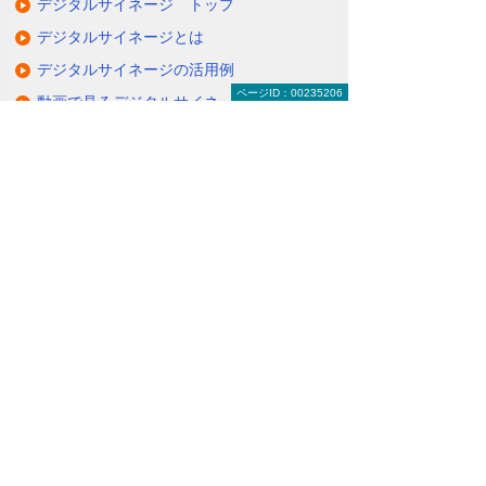
デジタルサイネージ トップ
デジタルサイネージとは
デジタルサイネージの活用例
ページID：00235206
動画で見るデジタルサイネージ
デジタルサイネージ製品一覧
デジタルサイネージ メーカーから探す
デジタルサイネージ 目的・課題から探す
大塚商会で導入するメリット
デジタルサイネージのよくあるご質問
デジタルサイネージ 導入事例
関連するソリューション・製品
タブレットに情報を配信・共有できる
（デジサインTab）
情報を分かりやすく伝えるクラウド配信サ
ービス
（たよれーる ABookクラウドサービス）