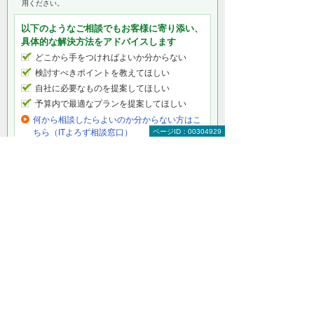
用ください。
以下のようなご相談でもお客様に寄り添い、
具体的な解決方法をアドバイスします
どこから手をつければよいか分からない
検討すべきポイントを教えてほしい
自社に必要なものを提案してほしい
予算内で最適なプランを提案してほしい
何から相談したらよいのか分からない方はこ
ページID：00304929
ちら（ITよろず相談窓口）
デジタルサイネージ製品をもっと知りたい
デジタルサイネージ トップ
デジタルサイネージとは
デジタルサイネージの活用例
動画で見るデジタルサイネージ
デジタルサイネージ製品一覧
デジタルサイネージ メーカーから探す