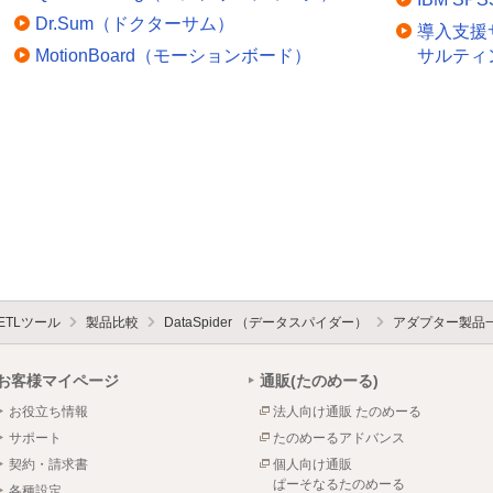
Dr.Sum（ドクターサム）
導入支援
MotionBoard（モーションボード）
サルティ
／ETLツール
製品比較
DataSpider （データスパイダー）
アダプター製品
お客様マイページ
通販(たのめーる)
お役立ち情報
法人向け通販 たのめーる
サポート
たのめーるアドバンス
契約・請求書
個人向け通販
ぱーそなるたのめーる
各種設定