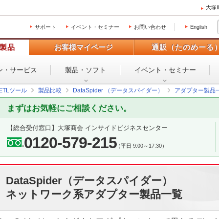
大塚
サポート
イベント・セミナー
お問い合わせ
English
製品
お客様マイページ
通販（たのめーる
ン・
サービス
製品・ソフト
イベント・
セミナー
／ETLツール
製品比較
DataSpider （データスパイダー）
アダプター製品
まずはお気軽にご相談ください。
【総合受付窓口】
大塚商会 インサイドビジネスセンター
0120-579-215
（平日 9:00～17:30）
DataSpider（データスパイダー）
ネットワーク系アダプター製品一覧