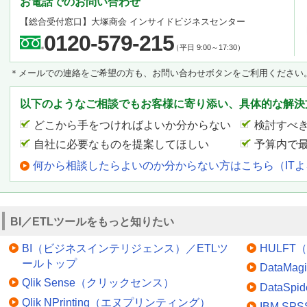
お電話でのお問い合わせ
【総合受付窓口】
大塚商会 インサイドビジネスセンター
0120-579-215
（平日 9:00～17:30）
＊メールでの連絡をご希望の方も、お問い合わせボタンをご利用ください
以下のようなご相談でもお客様に寄り添い、具体的な解決
どこから手をつければよいか分からない
検討すべ
自社に必要なものを提案してほしい
予算内で
何から相談したらよいのか分からない方はこちら（IT
BI／ETLツールをもっと知りたい
BI（ビジネスインテリジェンス）／ETLツ
HULFT
ールトップ
DataM
Qlik Sense（クリックセンス）
DataS
Qlik NPrinting（エヌプリンティング）
IBM SPSS 