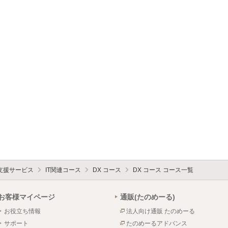
支援サービス
IT関連コース
DX コース
DX コース コース一覧
お客様マイページ
通販(たのめーる)
お役立ち情報
法人向け通販 たのめーる
サポート
たのめーるアドバンス