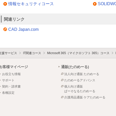
情報セキュリティコース
SOLID
関連リンク
CAD Japan.com
支援サービス
IT関連コース
Microsoft 365（マイクロソフト 365）コース
お客様マイページ
通販(たのめーる)
お役立ち情報
法人向け通販 たのめーる
サポート
たのめーるアドバンス
契約・請求書
個人向け通販
ぱーそなるたのめーる
各種設定
介護用品通販 ケアたのめーる