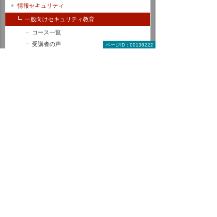
情報セキュリティ
一般向けセキュリティ教育
コース一覧
受講者の声
ページID：00138222
SEA / J情報セキュリティ認定
トレンドマイクロ認定
Sky セキュリティ研修プログラム
CAD関連コース
ヒューマンスキル関連コース
全コース一覧から探す
受講形式で探す教育コース
来場型コース
オンラインコース