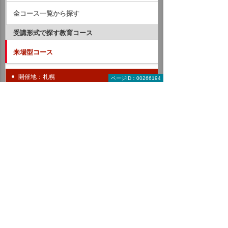
全コース一覧から探す
受講形式で探す教育コース
来場型コース
開催地：札幌
ページID：00266194
開催地：関東
開催地：名古屋
開催地：大阪
開催地：福岡
全コーススケジュール一覧
オンラインコース
動画配信コース
開催形式で探す教育コース