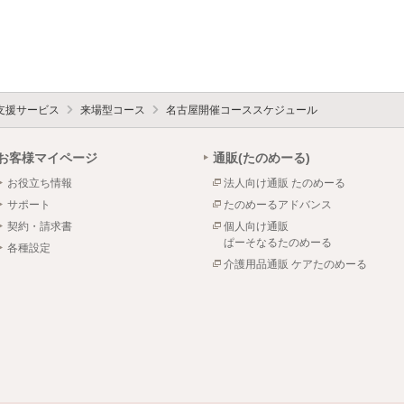
支援サービス
来場型コース
名古屋開催コーススケジュール
お客様マイページ
通販(たのめーる)
お役立ち情報
法人向け通販 たのめーる
サポート
たのめーるアドバンス
契約・請求書
個人向け通販
ぱーそなるたのめーる
各種設定
介護用品通販 ケアたのめーる