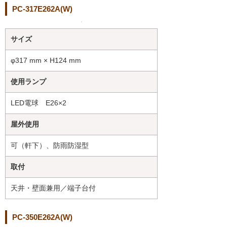
PC-317E262A(W)
サイズ
φ317 mm × H124 mm
使用ランプ
LED電球 E26×2
屋外使用
可（軒下）、防雨防湿型
取付
天井・壁面兼用／端子台付
PC-350E262A(W)