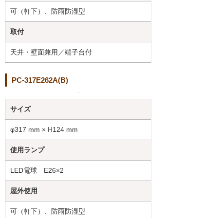
可（軒下）、防雨防湿型
取付
天井・壁面兼用／端子台付
PC-317E262A(B)
サイズ
φ317 mm × H124 mm
使用ランプ
LED電球 E26×2
屋外使用
可（軒下）、防雨防湿型