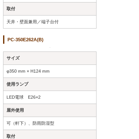
取付
天井・壁面兼用／端子台付
PC-350E262A(B)
サイズ
φ350 mm × H124 mm
使用ランプ
LED電球 E26×2
屋外使用
可（軒下）、防雨防湿型
取付