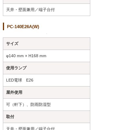
天井・壁面兼用／端子台付
PC-140E26A(W)
サイズ
φ140 mm × H168 mm
使用ランプ
LED電球 E26
屋外使用
可（軒下）、防雨防湿型
取付
天井・壁面兼用／端子台付