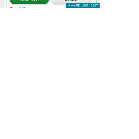
ページID：00246197
お見積り
＊メールでの連絡をご希望の方も、お問い合わせボタンをご利
用ください。
以下のようなご相談でもお客様に寄り添い、
具体的な解決方法をアドバイスします
どこから手をつければよいか分からない
検討すべきポイントを教えてほしい
自社に必要なものを提案してほしい
予算内で最適なプランを提案してほしい
何から相談したらよいのか分からない方はこ
ちら（ITよろず相談窓口）
法人向けLED照明をもっと知りたい
LED照明トップ
蛍光灯の2027年問題
総務の方必見！ LEDで経費削減
除菌ができるLED照明