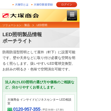
大塚IDとは
大塚ID新規登録
ログイン
メニュー
ソリューション・製品
LED照明
LED照明製品情報
ポーチライト
防雨防湿型照明として屋外（軒下）に設置可能
です。壁や天井などに取り付け必要な空間を明
るく照らします。扱いやすいLED電球交換型、
お好みの明るさ・色味で空間演出可能です。
法人向けLED照明の選び方や価格のご相談な
ど、分かりやすくお答えします。
大塚商会 インサイドビジネスセンター LED相談
室
0120-957-355
（平日 9:00～17:30）