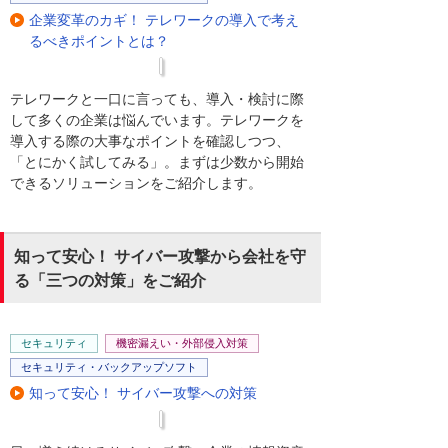
スワードでは「第三者」からの侵入を防げ
企業変革のカギ！ テレワークの導入で考え
ても社員の私物端末等「未許可端末」に対
るべきポイントとは？
応できません。社員だけでなく、正しい
「端末」を仕分ける認証が必要です
テレワークと一口に言っても、導入・検討に際
して多くの企業は悩んでいます。テレワークを
端末を仕分ける認証も方法はさまざまで
導入する際の大事なポイントを確認しつつ、
す。ベストな方法は何なのでしょうか
「とにかく試してみる」。まずは少数から開始
できるソリューションをご紹介します。
まずPSK（事前共有鍵）は、無線AP本体と
全端末に同じパスコードを使います。端末
が紛失した場合は、悪用を防ぐために全端
知って安心！ サイバー攻撃から会社を守
末で設定変更が必須です。ネットワークが
る「三つの対策」をご紹介
停止する上に、管理者の手間が大きく、企
業向きのセキュリティとは言えないでしょ
う
セキュリティ
機密漏えい・外部侵入対策
セキュリティ・バックアップソフト
次にMACアドレスフィルタリングはどうで
知って安心！ サイバー攻撃への対策
しょう。
結論から言うと、企業で使うには不十分で