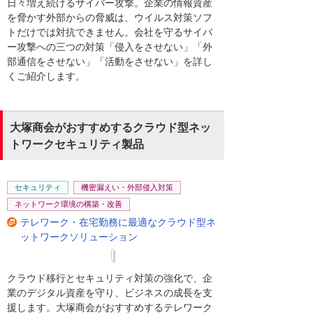
日々増え続けるサイバー攻撃。企業の情報資産
す。端末認証は、外部に「ばれない」こと
を脅かす外部からの脅威は、ウイルス対策ソフ
「偽装できない」ことが必須です。MACア
トだけでは対抗できません。会社を守るサイバ
ドレスは暗号化されずに通信されます。ツ
ー攻撃への三つの対策「侵入をさせない」「外
ールを使うと簡単に端末のMACアドレスを
部通信をさせない」「活動をさせない」を詳し
盗まれます。
くご紹介します。
そして、MACアドレスは偽装が可能です。
その方法やツールが簡単に手に入ります。
大塚商会がおすすめするクラウド型ネッ
MACアドレスフィルタリングは簡単に敗れ
トワークセキュリティ製品
ます。悪意を持った相手に対しては効果の
ない対策といえます。
セキュリティ
機密漏えい・外部侵入対策
侵入の対策にベストなのは電子証明書で
ネットワーク環境の構築・改善
す。正規端末には証明書を入れてネットワ
テレワーク・在宅勤務に最適なクラウド型ネ
ークにアクセス可能にします。未許可端末
ットワークソリューション
には証明書がないのでアクセスできませ
ん。このように証明書を使った端末認証で
安全な無線LAN環境を作りましょう。
クラウド移行とセキュリティ対策の強化で、企
業のデジタル資産を守り、ビジネスの成長を支
援します。大塚商会がおすすめするテレワーク