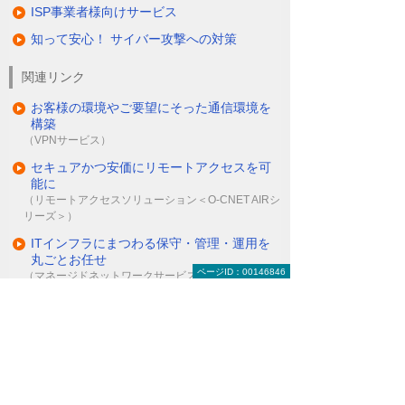
ISP事業者様向けサービス
知って安心！ サイバー攻撃への対策
関連リンク
お客様の環境やご要望にそった通信環境を
構築
（VPNサービス）
セキュアかつ安価にリモートアクセスを可
能に
（リモートアクセスソリューション＜O-CNET AIRシ
リーズ＞）
ITインフラにまつわる保守・管理・運用を
丸ごとお任せ
ページID：00146846
（マネージドネットワークサービス＜MNS＞）
ナビゲーションメニュー
セキュリティ
インターネットの安全対策