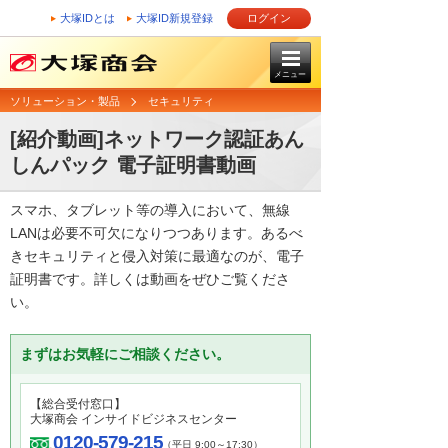
大塚IDとは
大塚ID新規登録
ログイン
メニュー
ソリューション・製品
セキュリティ
[紹介動画]ネットワーク認証あん
しんパック 電子証明書動画
スマホ、タブレット等の導入において、無線
LANは必要不可欠になりつつあります。あるべ
きセキュリティと侵入対策に最適なのが、電子
証明書です。詳しくは動画をぜひご覧くださ
い。
まずはお気軽にご相談ください。
【総合受付窓口】
大塚商会 インサイドビジネスセンター
0120-579-215
（平日 9:00～17:30）