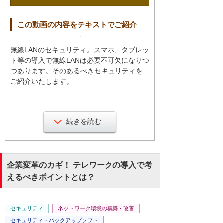
この動画の内容をテキストでご紹介
無線LANのセキュリティ。スマホ、タブレッ
ト等の導入で無線LANは必要不可欠になりつ
つあります。そのあるべきセキュリティを
ご紹介いたします。
・無線LANのリスクって何？
無線LANの電波は建物の外にも飛びます。そ
続きを読む
のため盗聴される危険があります。社内の
ネットワークに入られ機密情報が漏れま
す。関連企業や取引先に攻撃を仕掛けられ
るリスクもあります。
企業変革のカギ！ テレワークの導入で考
えるべきポイントとは？
・侵入への対応
侵入されないためには、正しい社員・端末
セキュリティ
ネットワーク環境の構築・改善
だけを使わせる「認証」が必要です。ID/パ
セキュリティ・バックアップソフト