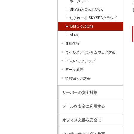
ネージャー
SKYSEA Client View
たよれーる SKYSEAクラウド
ISM CloudOne
ALog
運用代行
ウイルス／ランサムウェア対策
PCのバックアップ
データ消去
情報漏えい対策
サーバーの安全対策
メールを安全に利用する
オフィス文書を安全に
コンサルティング・教育