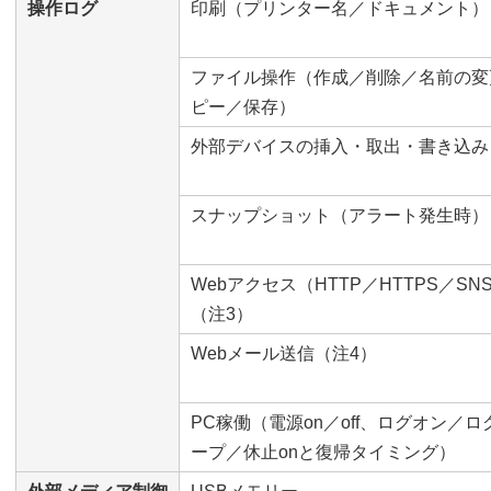
操作ログ
印刷（プリンター名／ドキュメント）
ファイル操作（作成／削除／名前の変
ピー／保存）
外部デバイスの挿入・取出・書き込み
スナップショット（アラート発生時）
Webアクセス（HTTP／HTTPS／S
（注3）
Webメール送信（注4）
PC稼働（電源on／off、ログオン／
ープ／休止onと復帰タイミング）