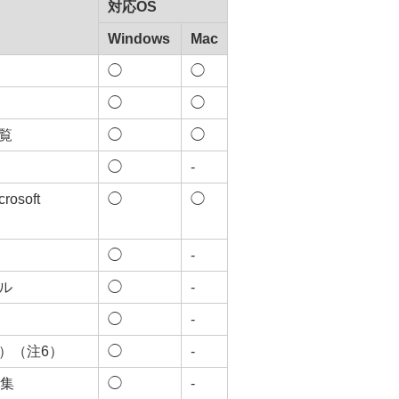
対応OS
Windows
Mac
◯
◯
◯
◯
覧
◯
◯
◯
-
soft
◯
◯
◯
-
ル
◯
-
◯
-
）（注6）
◯
-
収集
◯
-