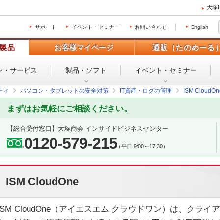
大塚
サポート
イベント・セミナー
お問い合わせ
English
製品
お客様マイページ
通販（たのめーる
ン・
サービス
製品・ソフト
イベント・
セミナー
ティ
パソコン・タブレットの安全対策
IT資産・ログの管理
ISM CloudOn
まずはお気軽にご相談ください。
【総合受付窓口】
大塚商会 インサイドビジネスセンター
0120-579-215
（平日 9:00～17:30）
ISM CloudOne
ISM CloudOne（アイエスエム クラウドワン）は、クラ