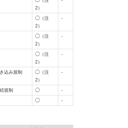
◯（注
-
2）
◯（注
-
2）
◯（注
-
2）
◯（注
-
2）
き込み規制
◯（注
-
2）
続規制
◯
-
◯
-