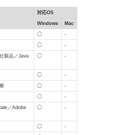
対応OS
Windows
Mac
◯
-
◯
-
製品／Java
◯
-
◯
-
断
◯
-
◯
-
te／Adobe
◯
-
◯
-